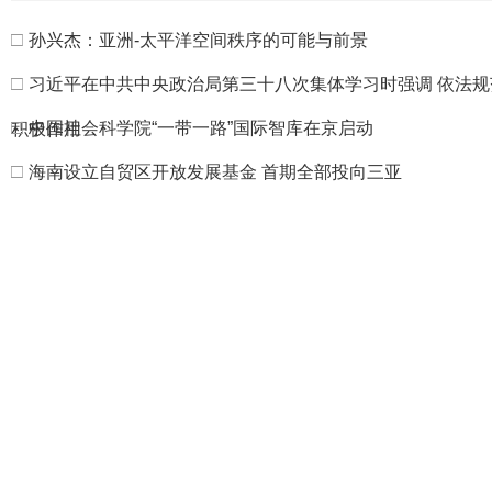
□
孙兴杰：亚洲-太平洋空间秩序的可能与前景
□
习近平在中共中央政治局第三十八次集体学习时强调 依法规
□
中国社会科学院“一带一路”国际智库在京启动
积极作用
□
海南设立自贸区开放发展基金 首期全部投向三亚