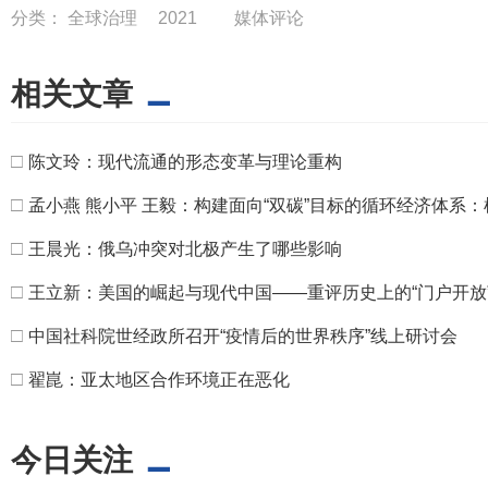
分类：
全球治理
2021
媒体评论
相关文章
□
陈文玲：现代流通的形态变革与理论重构
□
孟小燕 熊小平 王毅：构建面向“双碳”目标的循环经济体系
□
王晨光：俄乌冲突对北极产生了哪些影响
□
王立新：美国的崛起与现代中国——重评历史上的“门户开放
□
中国社科院世经政所召开“疫情后的世界秩序”线上研讨会
□
翟崑：亚太地区合作环境正在恶化
今日关注