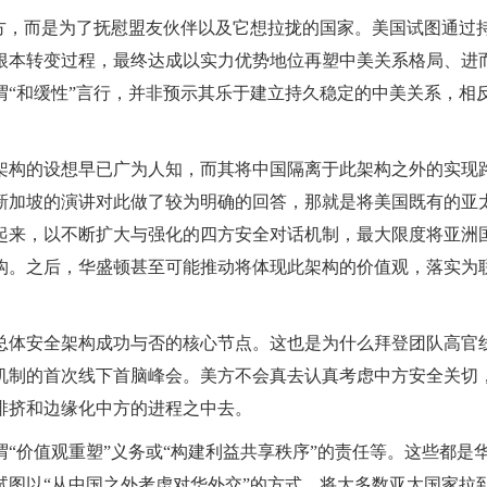
中方，而是为了抚慰盟友伙伴以及它想拉拢的国家。美国试图通过
根本转变过程，最终达成以实力优势地位再塑中美关系格局、进
“和缓性”言行，并非预示其乐于建立持久稳定的中美关系，相
架构的设想早已广为人知，而其将中国隔离于此架构之外的实现
在新加坡的演讲对此做了较为明确的回答，那就是将美国既有的亚
起来，以不断扩大与强化的四方安全对话机制，最大限度将亚洲
构。之后，华盛顿甚至可能推动将体现此架构的价值观，落实为
总体安全架构成功与否的核心节点。这也是为什么拜登团队高官
机制的首次线下首脑峰会。美方不会真去认真考虑中方安全关切
排挤和边缘化中方的进程之中去。
“价值观重塑”义务或“构建利益共享秩序”的责任等。这些都是
图以“从中国之外考虑对华外交”的方式，将大多数亚太国家拉