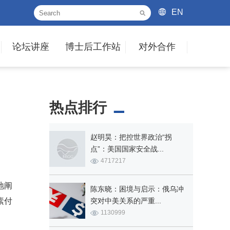
EN
论坛讲座
博士后工作站
对外合作
热点排行
赵明昊：把控世界政治“拐
点”：美国国家安全战...
4717217
地阐
陈东晓：困境与启示：俄乌冲
素付
突对中美关系的严重...
1130999