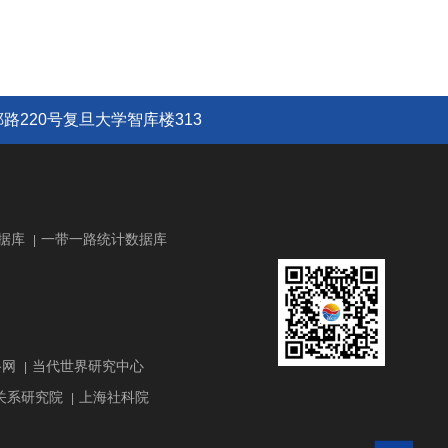
路220号复旦大学智库楼313
据库
一带一路统计数据库
|
路网
当代世界研究中心
|
关系研究院
上海社科院
|