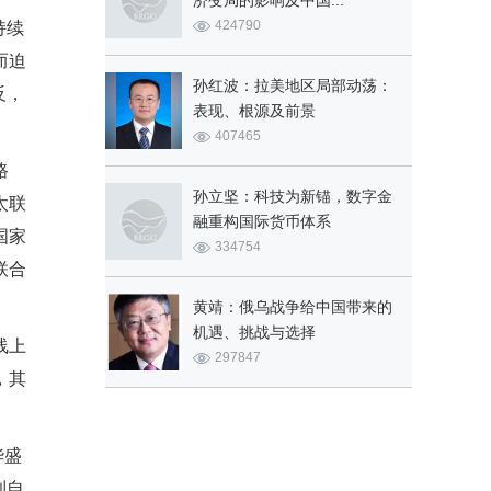
济变局的影响及中国...
424790
持续
而迫
孙红波：拉美地区局部动荡：
反，
表现、根源及前景
407465
路
孙立坚：科技为新锚，数字金
太联
融重构国际货币体系
国家
334754
联合
黄靖：俄乌战争给中国带来的
机遇、挑战与选择
线上
297847
，其
华盛
到自