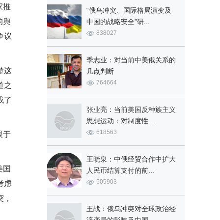
家推
“俄乌冲突、国际格局演变及
的舆
中国的战略安全”研...
838027
争议
季志业：对当前中美俄关系的
楚这
几点判断
764664
道之
成了
张业亮：当前美国反种族主义
思想运动：对制度性...
618563
眼于
王晓泉：中俄经贸合作中扩大
美国
人民币结算支付的前...
505903
考虑
突，
王战：俄乌冲突对全球政治经