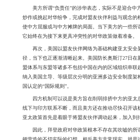
美方所谓“负责任”的涉华表态，实际不是迎合
炒作或挑起对华纷争，完成对盟友伙伴利益与观念的
使中方屈服或与中方摊牌的局面。当下美方的一些所谓
它始终在为接下来更具冲突性的对华政策做着准备。
再次，美国以盟友伙伴网络为基础构建亚太安全
径，当下也正逐渐清晰起来。美国防长奥斯汀27日
盟体系与东盟等诸多不包括中国在内的区域组织串联
纳入美国主导、等级层次分明的亚洲多边安全制度架
国认定的“国际规则”。
四方机制可以说是美方旨在削弱排挤中方的亚太
线下与印方联系不断，而且美方还在推动尽快召开该
亚太政策首先是着眼于将盟友伙伴调动起来，加入到
因此，拜登政府对华政策根本不存在其吹嘘的所谓
顿营造的不切实际的幻想。相反美方非常现实，就是试