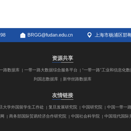
298
BRGG@fudan.edu.cn
上海市杨浦区邯郸
资源共享
一路数据库
一带一路大数据综合服务平台
“一带一路”工业和信息化数
|
|
列国志数据库
新华丝路数据库
|
友情链接
旦大学外国留学生工作处
复旦发展研究院
中国研究院
中国一带一
|
|
|
研网
商务部国际贸易经济合作研究院
中国社会科学院
中国现代国际
|
|
|