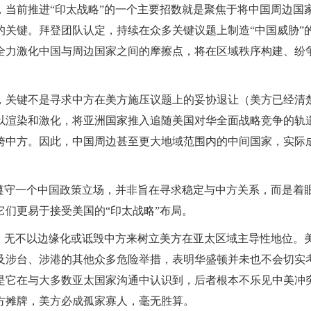
，当前推进“印太战略”的一个主要招数就是聚焦于将中国周边国
关键。拜登团队认定，持续在众多关键议题上制造“中国威胁”
全力激化中国与周边国家之间的摩擦点，将在区域秩序构建、纷
。
，关键不是寻求中方在美方施压议题上的妥协退让（美方已经清
以渲染和激化，将亚洲国家推入追随美国对华全面战略竞争的轨
垮中方。因此，中国周边甚至更大地域范围内的中间国家，实际
并遵守一个中国政策立场，并非旨在寻求稳定与中方关系，而是着
们更易于接受美国的“印太战略”布局。
明，无不以边缘化或诋毁中方来树立美方在亚太区域主导性地位。
及涉台、涉港的其他众多危险举措，表明华盛顿并未也不会切实
是它在与大多数亚太国家沟通中认识到，后者根本不乐见中美冲
方摊牌，美方必成孤家寡人，毫无胜算。