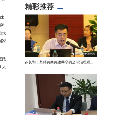
精彩推荐
球
密
边大
国家
些政
苏长和：坚持共商共建共享的全球治理观...
亚太