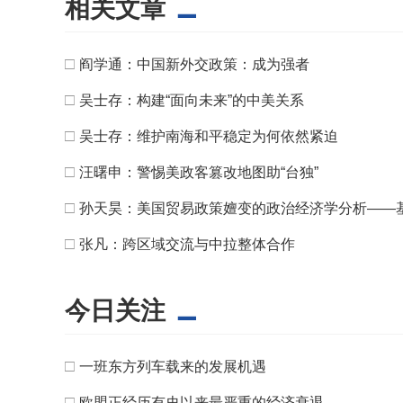
相关文章
□
阎学通：中国新外交政策：成为强者
□
吴士存：构建“面向未来”的中美关系
□
吴士存：维护南海和平稳定为何依然紧迫
□
汪曙申：警惕美政客篡改地图助“台独”
□
孙天昊：美国贸易政策嬗变的政治经济学分析——
□
张凡：跨区域交流与中拉整体合作
今日关注
□
一班东方列车载来的发展机遇
□
欧盟正经历有史以来最严重的经济衰退