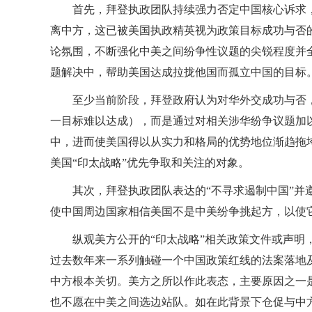
首先，拜登执政团队持续强力否定中国核心诉求
离中方，这已被美国执政精英视为政策目标成功与否的
论氛围，不断强化中美之间纷争性议题的尖锐程度并
题解决中，帮助美国达成拉拢他国而孤立中国的目标
至少当前阶段，拜登政府认为对华外交成功与否
一目标难以达成），而是通过对相关涉华纷争议题加
中，进而使美国得以从实力和格局的优势地位渐趋拖
美国“印太战略”优先争取和关注的对象。
其次，拜登执政团队表达的“不寻求遏制中国”
使中国周边国家相信美国不是中美纷争挑起方，以使它
纵观美方公开的“印太战略”相关政策文件或声
过去数年来一系列触碰一个中国政策红线的法案落地
中方根本关切。美方之所以作此表态，主要原因之一
也不愿在中美之间选边站队。如在此背景下仓促与中