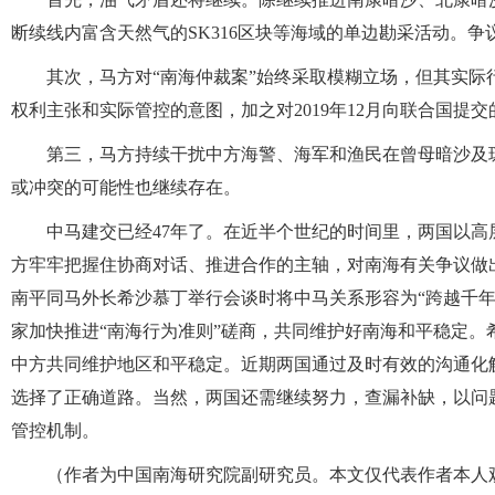
断续线内富含天然气的SK316区块等海域的单边勘采活动。
其次，马方对“南海仲裁案”始终采取模糊立场，但其实际
权利主张和实际管控的意图，加之对2019年12月向联合国提
第三，马方持续干扰中方海警、海军和渔民在曾母暗沙及
或冲突的可能性也继续存在。
中马建交已经47年了。在近半个世纪的时间里，两国以高
方牢牢把握住协商对话、推进合作的主轴，对南海有关争议做
南平同马外长希沙慕丁举行会谈时将中马关系形容为“跨越千
家加快推进“南海行为准则”磋商，共同维护好南海和平稳定
中方共同维护地区和平稳定。近期两国通过及时有效的沟通化
选择了正确道路。当然，两国还需继续努力，查漏补缺，以问
管控机制。
（作者为中国南海研究院副研究员。本文仅代表作者本人