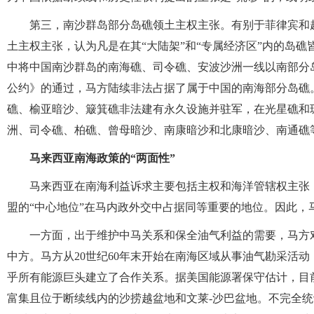
第三，南沙群岛部分岛礁领土主权主张。有别于菲律宾和
土主权主张，认为凡是在其“大陆架”和“专属经济区”内的岛礁
中将中国南沙
群岛的南海礁、司令礁、安波沙洲一线以南部分岛
公约》的通过，马方陆续非法占据了属于中国的南海部分岛礁
礁、榆亚暗沙、簸箕礁非法建有永久设施并驻军，在光星礁和
洲、司令礁、柏礁、曾母暗沙、南康暗沙和北康暗沙、南通礁
马来西亚南海政策的“两面性”
马来西亚在南海利益诉求主要包括主权和海洋管辖权主张
盟的“中心地位”在马内政外交中占据同等重要的地位。因此，
一方面，出于维护中马关系和保全油气利益的需要，马方
中方。马方从20世纪60年末开始在南海区域从事油气勘采活
乎所有能源巨头建立了合作关系。据美国能源署保守估计，目前
富集且位于断续线内的沙捞越盆地和文莱-沙巴盆地。不完全