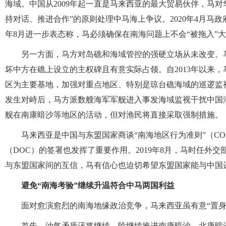
海域。中国从2009年起一直是马来西亚的最大贸易伙伴，马
持对话、推进合作”的原则处理中马海上争议。2020年4月
年8月进一步表态称，马必须确保在南海问题上不会“被拖入”
另一方面，马方对岛礁和海域管控的强硬立场从未改变。
坏中方在礁上设立的主权碑且有意实际占领。自2013年以来
区为主要基地，加强对重点地区、特别是琼台礁海域的巡逻监视
发生对峙后，马方派数艘海军军舰进入事发海域监视干扰中国
舰在南康暗沙等地区的活动，但对渔民将直接采取强制措施。
马来西亚是中国与东盟国家商谈“南海地区行为准则”（C
（DOC）的签署也发挥了重要作用。2019年8月，马时任外
与东盟国家间的互信，马有信心也迫切希望东盟国家能与中国达
避免“南海考验”继续升温符合中马两国利益
面对愈演愈烈的南海地缘政治竞争，马来西亚虽有意“置
首先，油气矛盾还将继续。除继续推进南康暗沙、北康暗