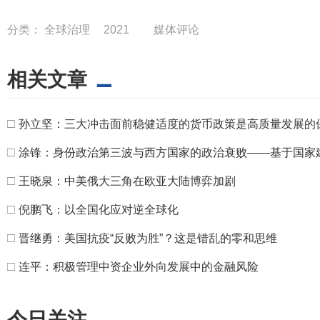
分类：
全球治理
2021
媒体评论
相关文章
□
孙立坚：三大冲击面前稳健适度的货币政策是高质量发展的
□
涂锋：身份政治第三波与西方国家的政治衰败——基于国家
□
王晓泉：中美俄大三角在欧亚大陆博弈加剧
□
倪鹏飞：以全国化应对逆全球化
□
晋继勇：美国抗疫“反败为胜”？这是错乱的零和思维
□
连平：积极管理中资企业外向发展中的金融风险
今日关注