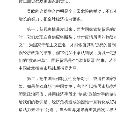
持扭曲贸易政策国家的责任。
美欧的这份联合声明是个非常危险的举动，不仅
增长的努力，把全球经济推向萧条。
第一，新冠疫情暴发以来，西方国家管制贸易的
时，它们发现自身供应链断裂，对付疫情所需的物资
义”，为国家干预主义正名，才能恢复其对贸易的管
误经济政策的结果，但它们又不承认错误，所以一定要
们的“救命稻草”。国际贸易是个“你情我愿”的事。
中国故意扭曲市场纯属指鹿为马。
第二，把中国当作制度性竞争对手，或潜在国家
险。如果美欧真想与中国竞争，完全可以按照市场竞争
塑造政治同盟，并用经济手段来“制裁”政治对手的做
给我们的教训是，经济危机造成的困难一旦转化成贸
诸武力来讨个“公道”。当今世界如果再重复两次世界