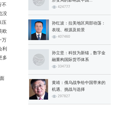
济变局的影响及中国...
行不
424777
也没
胀压
孙红波：拉美地区局部动荡：
表现、根源及前景
美欧
407460
一万
会利
孙立坚：科技为新锚，数字金
更多
融重构国际货币体系
334733
面
黄靖：俄乌战争给中国带来的
机遇、挑战与选择
297827