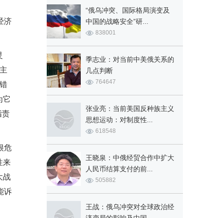
“俄乌冲突、国际格局演变及
经济
中国的战略安全”研...
838001
灵
季志业：对当前中美俄关系的
主
几点判断
764647
错
为它
张业亮：当前美国反种族主义
指责
思想运动：对制度性...
618548
很危
王晓泉：中俄经贸合作中扩大
性来
人民币结算支付的前...
大战
505882
能诉
王战：俄乌冲突对全球政治经