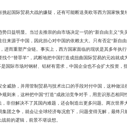
有挑起国际贸易大战的嫌疑，还有可能断送美欧等西方国家恢复
趋势日益明显。当过去推崇的由市场决定一切的“新自由主义”失
往往来源于中国，因此担心对中国的依赖太大。只有否定“新自由
制，进而重塑产业链。事实上，西方国家面临的现状是其多年执行
找个“替罪羊”，武断地把中国打造成扭曲国际贸易的元凶就成
若不是国际市场对钢材、铝材有需求，中国企业也不会扩大投资，
安全威胁，并用管制贸易与技术出口的手段对付中国，这种做法
规则来，这种把中国“打造”成政治竞争对手，用意识形态相同
法，非但解决不了其国内难题，还会制造出更多问题。两次世界
易集团之争，就会让全球经济每况愈下，问题变得无解，最终只
大战前的逻辑，前景不堪设想。