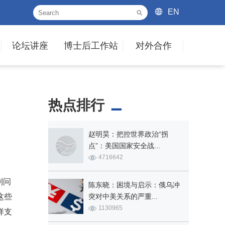
EN
论坛讲座
博士后工作站
对外合作
热点排行
赵明昊：把控世界政治“拐
点”：美国国家安全战...
4716642
剩问
陈东晓：困境与启示：俄乌冲
这些
突对中美关系的严重...
1130965
样支