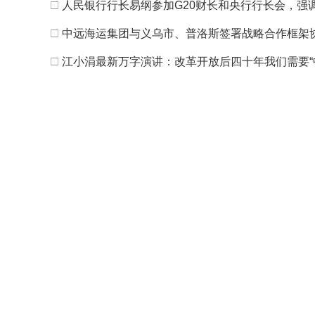
□
人民银行行长易纲参加G20财长和央行行长会，强
□
中远海运集团与义乌市、普洛斯签署战略合作框架
□
江小涓最新万字演讲：改革开放后四十年我们需要“