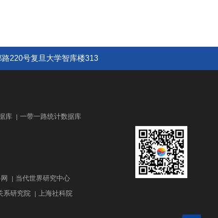
路220号复旦大学智库楼313
据库
一带一路统计数据库
|
路网
当代世界研究中心
|
关系研究院
上海社科院
|