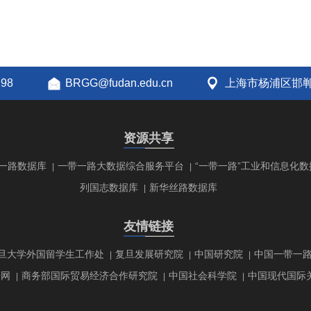
298
BRGG@fudan.edu.cn
上海市杨浦区邯郸
资源共享
一路数据库
一带一路大数据综合服务平台
“一带一路”工业和信息化数
|
|
列国志数据库
新华丝路数据库
|
友情链接
旦大学外国留学生工作处
复旦发展研究院
中国研究院
中国一带一
|
|
|
研网
商务部国际贸易经济合作研究院
中国社会科学院
中国现代国际
|
|
|