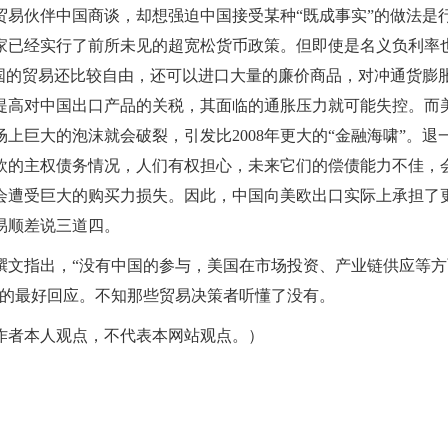
贸易伙伴中国商谈，却想强迫中国接受某种“既成事实”的做法是
国家已经实行了前所未见的超宽松货币政策。但即使是名义负利率
国的贸易还比较自由，还可以进口大量的廉价商品，对冲通货膨
提高对中国出口产品的关税，其面临的通胀压力就可能失控。而
上巨大的泡沫就会破裂，引发比2008年更大的“金融海啸”。退
欧的主权债务情况，人们有权担心，未来它们的偿债能力不佳，
会遭受巨大的购买力损失。因此，中国向美欧出口实际上承担了
易顺差说三道四。
撰文指出，“没有中国的参与，美国在市场投资、产业链供应等方
作的最好回应。不知那些贸易决策者听懂了没有。
作者本人观点，不代表本网站观点。）