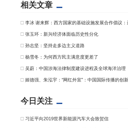
相关文章
□
李冰 谢来辉：西方国家的基础设施发展合作倡议：
□
张玉环：新兴经济体面临历史性分化
□
孙志坚：坚持走多边主义道路
□
杨雪冬：为何西方民主满意度更差了
□
吴蔚：中国涉海法律制度建设进程及全球海洋治理
□
姬德强、朱泓宇：“网红外宣”：中国国际传播的创
今日关注
□
习近平向2019世界新能源汽车大会致贺信