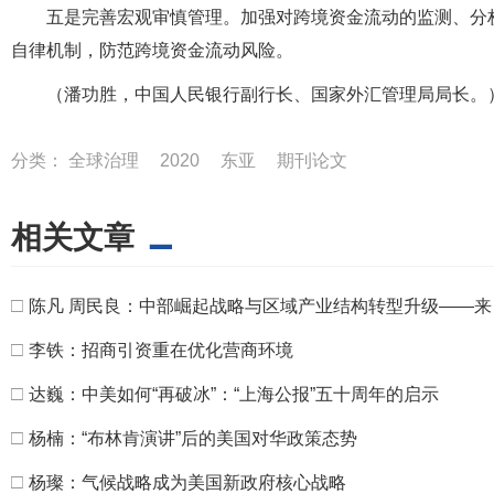
五是完善宏观审慎管理。加强对跨境资金流动的监测、分
自律机制，防范跨境资金流动风险。
（潘功胜，中国人民银行副行长、国家外汇管理局局长。
分类：
全球治理
2020
东亚
期刊论文
相关文章
□
陈凡 周民良：中部崛起战略与区域产业结构转型升级——
□
李铁：招商引资重在优化营商环境
□
达巍：中美如何“再破冰”：“上海公报”五十周年的启示
□
杨楠：“布林肯演讲”后的美国对华政策态势
□
杨璨：气候战略成为美国新政府核心战略