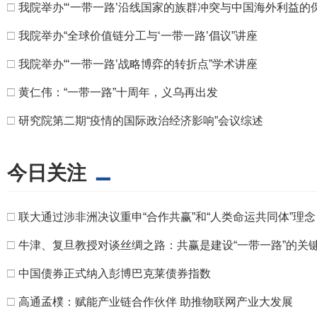
□
我院举办“‘一带一路’沿线国家的族群冲突与中国海外利益的
□
我院举办“全球价值链分工与‘一带一路’倡议”讲座
□
我院举办“‘一带一路’战略博弈的转折点”学术讲座
□
黄仁伟：“一带一路”十周年，义乌再出发
□
研究院第二期“疫情的国际政治经济影响”会议综述
今日关注
□
联大通过涉非洲决议重申“合作共赢”和“人类命运共同体”理念
□
牛津、复旦教授对谈丝绸之路：共赢是建设“一带一路”的关
□
中国债券正式纳入彭博巴克莱债券指数
□
高通孟樸：赋能产业链合作伙伴 助推物联网产业大发展