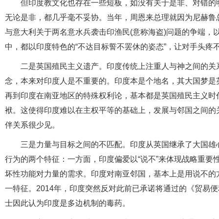
但印度教文化也存在一些短板，如没有关于是非、对错的
无论是非，都几乎毫不妥协。当年，周恩来总理就因为尼赫鲁
与意大利关于两名意水兵袭击印渔民(意称海盗)问题的争端，
中，都以印度特色的“不达目标誓不罢休的姿态”，让对手头疼
二是英国殖民主义遗产。印度传统上注重人与神之间的关
念，本来对印度人是不重要的。印度本是个地名，其大国梦是
再到印度在南亚地区的特殊权利论，基本都是英国殖民主义时
袱。这使得印度难以在主权平等的基础上，发展与邻国之间的
伴关系很少见。
三是力量与目标之间的不匹配。印度从英国继承了大国雄
行为的两个特征：一方面，印度偏爱以“说不”来体现战略重要
坏性功能对力量的需求。印度对南亚邻国，基本上是用说不的
一特征。2014年，印度突然反对此前已承诺将通过的《贸易
士因此认为印度是多边机制的毒药。