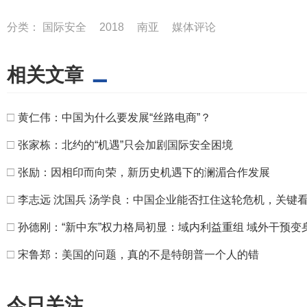
分类：
国际安全
2018
南亚
媒体评论
相关文章
□
黄仁伟：中国为什么要发展“丝路电商”？
□
张家栋：北约的“机遇”只会加剧国际安全困境
□
张励：因相印而向荣，新历史机遇下的澜湄合作发展
□
李志远 沈国兵 汤学良：中国企业能否扛住这轮危机，关键看
□
孙德刚：“新中东”权力格局初显：域内利益重组 域外干预变
□
宋鲁郑：美国的问题，真的不是特朗普一个人的错
今日关注