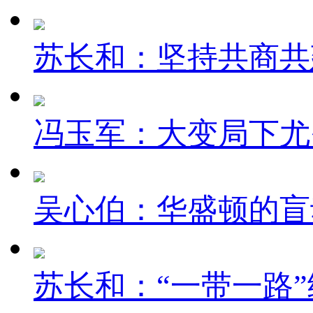
苏长和：坚持共商共建
冯玉军：大变局下尤
吴心伯：华盛顿的盲
苏长和：“一带一路”