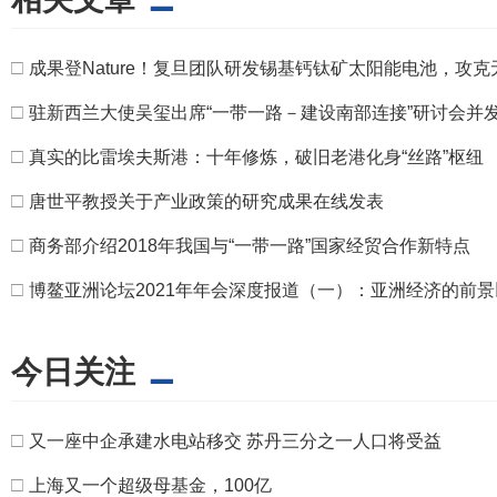
□
成果登Nature！复旦团队研发锡基钙钛矿太阳能电池，攻
□
驻新西兰大使吴玺出席“一带一路－建设南部连接”研讨会并
□
真实的比雷埃夫斯港：十年修炼，破旧老港化身“丝路”枢纽
□
唐世平教授关于产业政策的研究成果在线发表
□
商务部介绍2018年我国与“一带一路”国家经贸合作新特点
□
博鳌亚洲论坛2021年年会深度报道（一）：亚洲经济的前
今日关注
□
又一座中企承建水电站移交 苏丹三分之一人口将受益
□
上海又一个超级母基金，100亿