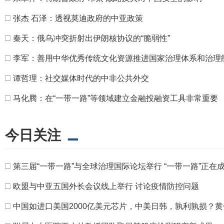
□
张杰 石泽：透视莫迪政府的中亚政策
□
秦天：俄乌冲突折射出伊朗核协议的“脆弱性”
□
李军：善用中华优秀传统文化资源推进国家治理体系和治理
□
谭哲理：社交媒体时代的中非公共外交
□
马化腾：在“一带一路”等领域建立金融投融资工具非常重要
今日关注
□
第三届“一带一路”与全球治理国际论坛举行 “一带一路”正
□
欧盟与中亚五国外长会议线上举行 讨论疫情防控问题
□
中国如进口美国2000亿美元芯片，中美日韩，孰利孰损？黄