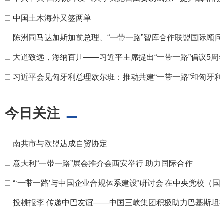
□
中国土木海外又签两单
□
陈洲同马达加斯加前总理、“一带一路”智库合作联盟国际顾
□
大道致远，海纳百川——习近平主席提出“一带一路”倡议5周
□
习近平会见匈牙利总理欧尔班：推动共建“一带一路”和匈牙利
今日关注
□
南共市与欧盟达成自贸协定
□
意大利“一带一路”展会推介会西安举行 助力国际合作
□
“‘一带一路’与中国企业合规体系建设”研讨会 在中央党校（
□
投桃报李 传递中巴友谊——中国三峡集团积极助力巴基斯坦