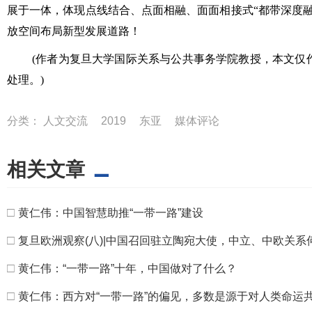
展于一体，体现点线结合、点面相融、面面相接式“都带深度
放空间布局新型发展道路！
(
作者为复旦大学国际关系与公共事务学院教授，
本文
仅
处理。
)
分类：
人文交流
2019
东亚
媒体评论
相关文章
□
黄仁伟：中国智慧助推“一带一路”建设
□
复旦欧洲观察(八)|中国召回驻立陶宛大使，中立、中欧关系
□
黄仁伟：“一带一路”十年，中国做对了什么？
□
黄仁伟：西方对“一带一路”的偏见，多数是源于对人类命运