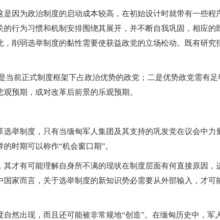
这是因为政治制度的启动成本较高，在初始设计时就带有一些程
关的行为习惯和机制安排围绕其展开，并不断自我巩固，相应的
此，削弱选举制度的黏性需要使获益政党的立场松动。既有研究
者是当前正式制度框架下占政治优势的政党；二是优势政党需有足
悲观预期，或对改革后前景的乐观预期。
革选举制度，只有当缅甸军人集团及其支持的巩发党在议会中力
的时期可以称作“机会窗口期”。
，其才有可能理解自身所不满的现状在制度层面有何直接原因，
中国家而言，关于选举制度的新知识势必需要从外部输入，才可
度自然出现，而且还可能被非常规地“创造”。在缅甸历史中，军