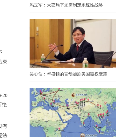
冯玉军：大变局下尤需制定系统性战略
，
不
结束
吴心伯：华盛顿的盲动加剧美国霸权衰落
20
断绝
没有
宪法