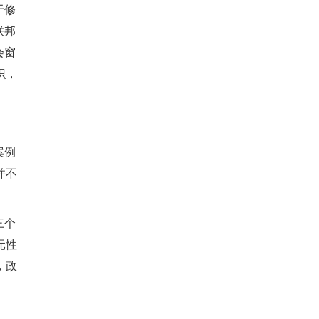
于修
联邦
会窗
识，
案例
并不
三个
元性
，政