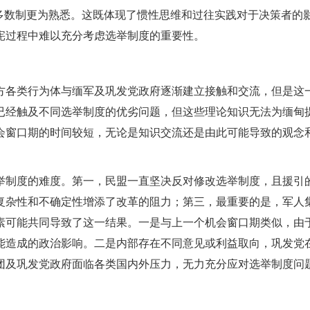
多数制更为熟悉。这既体现了惯性思维和过往实践对于决策者的
宪过程中难以充分考虑选举制度的重要性。
方各类行为体与缅军及巩发党政府逐渐建立接触和交流，但是这
已经触及不同选举制度的优劣问题，但这些理论知识无法为缅甸
会窗口期的时间较短，无论是知识交流还是由此可能导致的观念
举制度的难度。第一，民盟一直坚决反对修改选举制度，且援引
复杂性和不确定性增添了改革的阻力；第三，最重要的是，军人
素可能共同导致了这一结果。一是与上一个机会窗口期类似，由
能造成的政治影响。二是内部存在不同意见或利益取向，巩发党
团及巩发党政府面临各类国内外压力，无力充分应对选举制度问