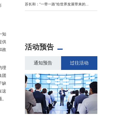
苏长和：“一带一路”给世界发展带来的...
影
一知
提供
活动预告
和政
通知预告
过往活动
的理
集团
于缺
在这
题。