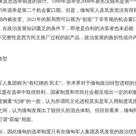
反思选举制度的设计。1990年选举至2008年新宪法颁布是第一
015年选举是第二个机会窗口期。但是，缅甸军人及巩发党没有得
内被改变。2021年的新局势可以视为“创造”了非常规的机会窗
，在政治发展知识匮乏的条件下，即使是自利的决策者也未必能
不完整性是西方民主推广过程的副产品，政治发展的曲折性或许
转型
军人集团称为“有纪律的 民主”。学术界对于缅甸政治转型进程的
民盟在选举中取得胜利，国家制度和市民社会都呈现出一定的积
侧重“纪律”的一面，认为所谓民主化进程其实是军人用制度巩
之间，认为缅甸发展出了较持久的混合体制。但目前看来，缅甸
谓“双输”局面。
制，因此缅甸的选举制度只有在缅甸军人集团及巩发党的政治优