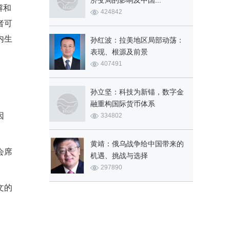
济变局的影响及中国...
解和
424842
者可
内生
孙红波：拉美地区局部动荡：
表现、根源及前景
407491
孙立坚：科技为新锚，数字金
融重构国际货币体系
因
334802
黄靖：俄乌战争给中国带来的
会席
机遇、挑战与选择
297890
文的