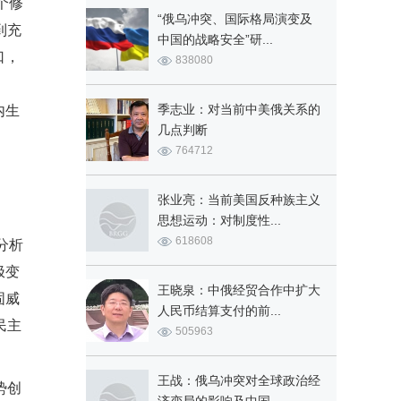
个修
“俄乌冲突、国际格局演变及
到充
中国的战略安全”研...
口，
838080
季志业：对当前中美俄关系的
内生
几点判断
764712
张业亮：当前美国反种族主义
思想运动：对制度性...
618608
分析
极变
王晓泉：中俄经贸合作中扩大
固威
人民币结算支付的前...
民主
505963
王战：俄乌冲突对全球政治经
势创