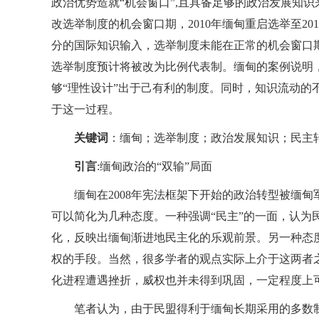
政治优势造就“机会窗口”,且具备足够的政治发展知识来
改选举制度的机会窗口期，2010年缅甸重启选举至2
分的国际知识输入，选举制度未能在正常的机会窗口期
选举制度预计将被改为比例代表制。缅甸的案例说明
够“理性设计”出于己有利的制度。同时，知识流动的
于这一过程。
关键词
：缅甸；选举制度；政治发展知识；民主
引言
:缅甸政治的“双输”局面
缅甸在2008年宪法框架下开始的政治转型被缅甸
可以简化为几种态度。一种强调“民主”的一面，认为
化，反映出缅甸渐进地民主化的乐观前景。另一种态度
权的手段。当然，很多学者的观点实际上介于这两者
化进程遭遇挫折，威权也并未得到巩固，一定程度上可
笔者认为，由于民盟得利于缅甸长期采用的多数