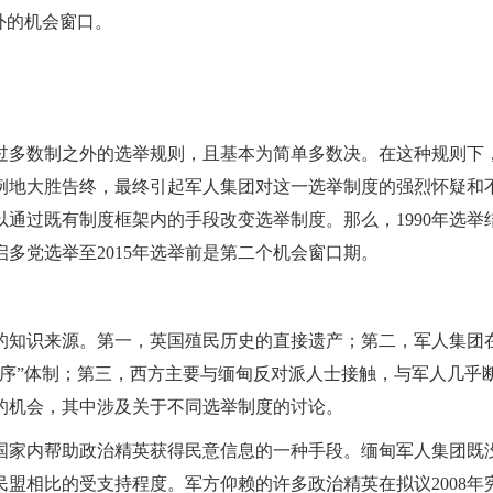
外的机会窗口。
过多数制之外的选举规则，且基本为简单多数决。在这种规则下
比例地大胜告终，最终引起军人集团对这一选举制度的强烈怀疑和
以通过既有制度框架内的手段改变选举制度。那么，1990年选举
重启多党选举至2015年选举前是第二个机会窗口期。
的知识来源。第一，英国殖民历史的直接遗产；第二，军人集团在
秩序”体制；第三，西方主要与缅甸反对派人士接触，与军人几乎
的机会，其中涉及关于不同选举制度的讨论。
国家内帮助政治精英获得民意信息的一种手段。缅甸军人集团既
盟相比的受支持程度。军方仰赖的许多政治精英在拟议2008年