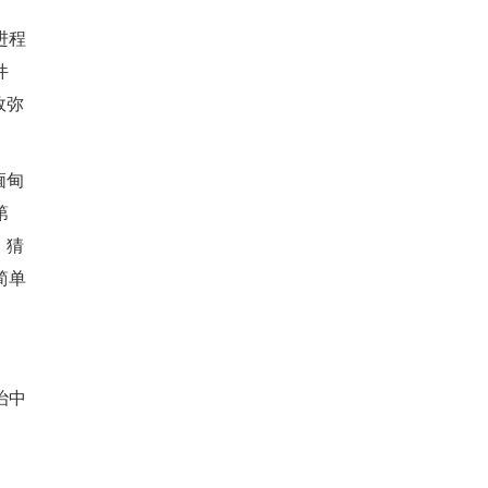
进程
件
效弥
缅甸
第
，猜
简单
。
治中