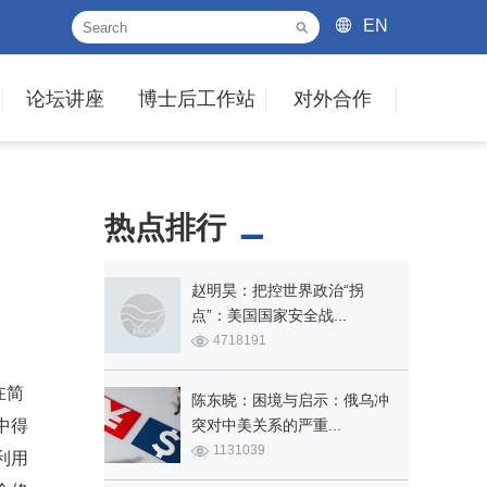
EN
论坛讲座
博士后工作站
对外合作
热点排行
赵明昊：把控世界政治“拐
点”：美国国家安全战...
4718191
在简
陈东晓：困境与启示：俄乌冲
中得
突对中美关系的严重...
1131039
利用