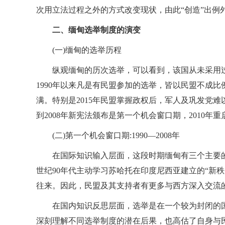
次用立法过程之外的方式改变现状，由此“创造”出例
二、缅甸选举制度的演变
(一)缅甸的选举历程
纵观缅甸的历次选举，可以看到，该国从未采用
1990年以来凡是有民盟参加的选举，皆以民盟不成
满。特别是2015年民盟掌握政权后，军人及巩发党难
到2008年新宪法颁布是第一个机会窗口期，2010年
(二)第一个机会窗口期:1990—2008年
在国际知识输入层面，这段时期缅甸有三个主要
世纪90年代主动学习苏哈托在印度尼西亚建立的“新
往来。因此，民盟及其支持者有更多与西方深入交流
在国内知识反思层面，选举是在一个较为封闭的
深刻理解不同选举制度的潜在后果，也高估了自身与民