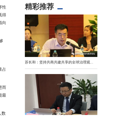
精彩推荐
序性
既得
指向
够
苏长和：坚持共商共建共享的全球治理观...
量占
进而
能最
人数