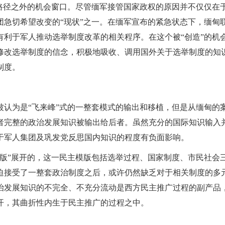
常规路径之外的机会窗口。尽管缅军接管国家政权的原因并不仅仅在
急切希望改变的“现状”之一。在缅军宣布的紧急状态下，缅甸
利于军人推动选举制度改革的相关程序。在这个被“创造”的机
修改选举制度的信念，积极地吸收、调用国外关于选举制度的知
制度。
被认为是“飞来峰”式的一整套模式的输出和移植，但是从缅甸的
者完整的政治发展知识被输出给后者。虽然充分的国际知识输入
于军人集团及巩发党反思国内知识的程度有负面影响。
模版”展开的，这一民主模版包括选举过程、国家制度、市民社会
迫接受了一整套政治制度之后，或许仍然缺乏对于相关制度的多
治发展知识的不完全、不充分流动是西方民主推广过程的副产品
开，其曲折性内生于民主推广的过程之中。