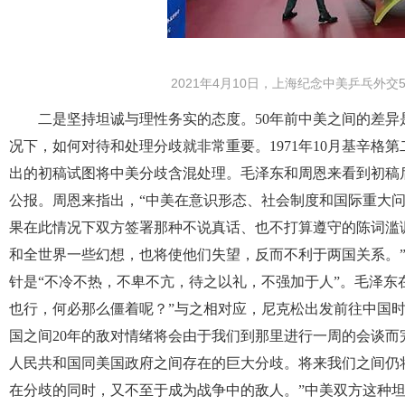
2021年4月10日，上海纪念中美乒乓外
二是坚持坦诚与理性务实的态度。50年前中美之间的差
况下，如何对待和处理分歧就非常重要。1971年10月基辛
出的初稿试图将中美分歧含混处理。毛泽东和周恩来看到初稿
公报。周恩来指出，“中美在意识形态、社会制度和国际重大问
果在此情况下双方签署那种不说真话、也不打算遵守的陈词滥
和全世界一些幻想，也将使他们失望，反而不利于两国关系。
针是“不冷不热，不卑不亢，待之以礼，不强加于人”。毛泽东
也行，何必那么僵着呢？”与之相对应，尼克松出发前往中国
国之间20年的敌对情绪将会由于我们到那里进行一周的会谈
人民共和国同美国政府之间存在的巨大分歧。将来我们之间仍
在分歧的同时，又不至于成为战争中的敌人。”中美双方这种坦