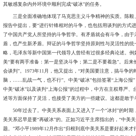
其敏感复杂内外环境中顺利完成“破冰”的任务。
三是全面准确地体现了马克思主义斗争精神的实质。陈毅、
报告中提出，要“进行针锋相对的斗争，也包括用谈判的方式
了中国共产党人所坚持的斗争哲学。有矛盾就会有斗争，由于
盾，也产生新矛盾。辩证的斗争哲学坚持原则性与灵活性的统
略，毛泽东等新中国第一代领导人曾经有过很多经典论述。例
美“要有两手准备：第一是坚决斗争；第二是不要着急”。后来
会谈判”。1973年11月，他又提出，“对美国要注意，搞斗争的
脑，……乱战一气，也不行”。中美“破冰”包括签署“上海公
中美“破冰”以及谈判“上海公报”的过程中，中方在主权尊严
述等方面保持了灵活，也接受了美方的一些建议。这都是敢于
50年过去了。中美关系表面上又进入了一个“冰封”的时
美关系迟早是要“再破冰”的。正如习近平主席指出的，“中美
题。”邓小平1989年12月作出“归根到底中美关系是要好起