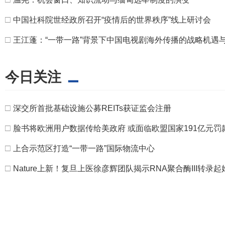
□
中国社科院世经政所召开“疫情后的世界秩序”线上研讨会
□
王江蓬：“一带一路”背景下中国电视剧海外传播的战略机遇
今日关注
□
深交所首批基础设施公募REITs获证监会注册
□
脸书将欧洲用户数据传给美政府 或面临欧盟国家191亿元罚
□
上合示范区打造“一带一路”国际物流中心
□
Nature上新！复旦上医徐彦辉团队揭示RNA聚合酶III转录