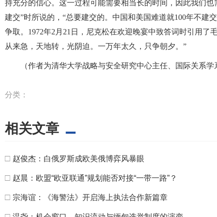
持充分的信心。这一过程可能需要相当长的时间，因此我们也
建交”时所说的，“总要建交的。中国和美国难道就100年不建
争取。1972年2月21日，尼克松在欢迎晚宴中致答词时引用
从来急，天地转，光阴迫。一万年太久，只争朝夕。”
（作者为清华大学战略与安全研究中心主任、国际关系学
分类：
相关文章
□
赵俊杰：白俄罗斯成欧美俄博弈风暴眼
□
赵晨：欧盟“欧亚联通”规划能否对接“一带一路”？
□
宗海谊：《海警法》开启海上执法合作新篇章
□
温尧：机会窗口、知识流动与缅甸选举制度的演变