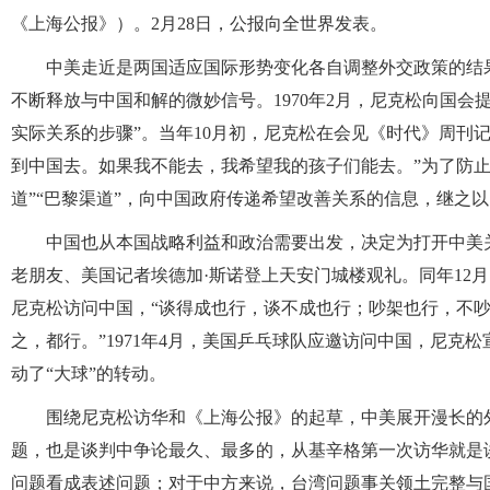
《上海公报》）。2月28日，公报向全世界发表。
中美走近是两国适应国际形势变化各自调整外交政策的结果
不断释放与中国和解的微妙信号。1970年2月，尼克松向国
实际关系的步骤”。当年10月初，尼克松在会见《时代》周刊
到中国去。如果我不能去，我希望我的孩子们能去。”为了防止
道”“巴黎渠道”，向中国政府传递希望改善关系的信息，继之以
中国也从本国战略利益和政治需要出发，决定为打开中美关系
老朋友、美国记者埃德加·斯诺登上天安门城楼观礼。同年12
尼克松访问中国，“谈得成也行，谈不成也行；吵架也行，不
之，都行。”1971年4月，美国乒乓球队应邀访问中国，尼
动了“大球”的转动。
围绕尼克松访华和《上海公报》的起草，中美展开漫长的
题，也是谈判中争论最久、最多的，从基辛格第一次访华就是
问题看成表述问题；对于中方来说，台湾问题事关领土完整与