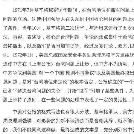
1971年7月基辛格秘密访华期间，在台湾地位和撤军问
问题的立场。这使中国领导人在关系到中国核心利益的问题上
了条件。当年10月，基辛格第二次访华，与周恩来进行了五
法、内容、表述等，核心是台湾问题，争论的焦点集中于台湾
最终撤出，以及撤军是否附加前提等。经过反复讨论，双方几
识。1972年1月，美国总统国家安全事务副助理黑格率先遣
迫使中方在《上海公报》台湾问题上让步，但中方不为所动。
中方争取到美国“对‘一个中国’原则不持异议”以及美国最终
属问题，是对“台湾地位未定论”的根本否定，公报确立的“一
己和平解决台湾问题的关心”，并给“撤军”附加了某些条件，
题上坚持了原则，在一些问题的处理中表现了一定的灵活性，
中美对公报的格式写法也有很大分歧。基辛格承认，美方
周总理则强调，对形势的判断不谈清楚而是含糊其辞，就不能
的，我们不能同意这样做。最终达成的文本是，先分别列出中