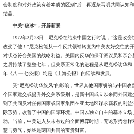
会制度和对外政策有着本质的区别”后，再逐条写明共同认知
结晶。
中美“破冰”，开辟新景
1972年2月28日，尼克松在结束中国之行时说，“这是
改变了他！”尼克松能从一个反共领袖转变为中美友好交往的
对状态符合美国的战略利益。美国内反华的保守派议员和亲台
之后持续了整整七年，但关系正常化的进程是从尼克松访华和《上
年《八·一七公报》均是《上海公报》的延续和发展。
受“尼克松访华旋风”的影响，世界其他国家纷纷与中国改善
个国家建交或提升外交关系级别，是新中国成立以来同外国建
到了共同反对任何国家或国家集团在亚太地区谋求霸权的利益
际形势，改善了中国的国际环境。中国以独立自主的基本立场
动。当前，中美进入从未有过的全面博弈时期，无论形势怎样
慧与勇气，始终是两国共同的宝贵财富。