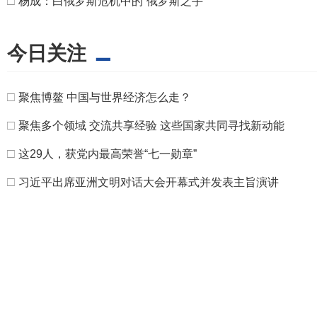
□
杨成：白俄罗斯危机中的“俄罗斯之手”
今日关注
□
聚焦博鳌 中国与世界经济怎么走？
□
聚焦多个领域 交流共享经验 这些国家共同寻找新动能
□
这29人，获党内最高荣誉“七一勋章”
□
习近平出席亚洲文明对话大会开幕式并发表主旨演讲