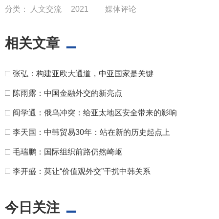
分类：
人文交流
2021
媒体评论
相关文章
□
张弘：构建亚欧大通道，中亚国家是关键
□
陈雨露：中国金融外交的新亮点
□
阎学通：俄乌冲突：给亚太地区安全带来的影响
□
李天国：中韩贸易30年：站在新的历史起点上
□
毛瑞鹏：国际组织前路仍然崎岖
□
李开盛：莫让“价值观外交”干扰中韩关系
今日关注