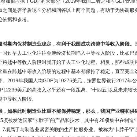
增加值占据了GDP的大部分（2019年我国二者之和占GDP比重
比重之间是否矛盾呢？分析和回答以上两个问题，有助于为协调服
论依据和参考。
一段时期内保持制造业稳定，有利于我国成功跨越中等收入阶段。
一国过早去工业化往往会使经济长期陷入中等收入阶段，比如巴
全跨越中等收入阶段时就开始了去工业化过程。相反，那些成功
比重在跨越中等收入阶段的过程中基本都保持了稳定，直至完全
019年我国人均GDP为10276美元，按照世界银行2017年
12236美元的高收入水平还有一段距离。“十四五”以及未来较
越中等收入阶段。
强，如果此时制造业比重不能保持稳定，那么，我国产业链和供
5项被发达国家“卡脖子”的产品和技术，其中有28项集中在制造
7项属于与制造业紧密关联的生产性服务业。被称为“卡脖子”产