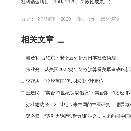
社科基金项目〔16BJY129〕阶段性成果。）
分类：
全球治理
2020
多边合作
媒体评论
相关文章
□
谢若初 吕耀东：安倍遇刺折射日本社会撕裂
□
张业亮：从美国2022财年防务预算看美军事战略新
□
李冠杰：“全球英国”仍未找准全球定位
□
王建民：“美台21世纪贸易倡议”：美台版“印太经济
□
孙壮志访谈：21世纪以来中国的中亚研究：进展与
□
郑必坚：“吸引力”和“忍耐力”相结合，带来的是中