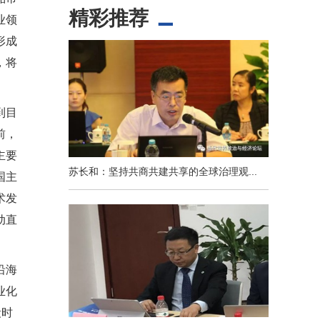
精彩推荐
业领
形成
，将
到目
前，
主要
苏长和：坚持共商共建共享的全球治理观...
国主
术发
动直
沿海
业化
段时