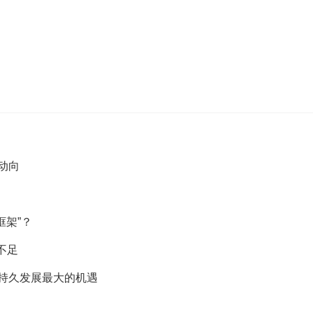
动向
框架”？
不足
国持久发展最大的机遇