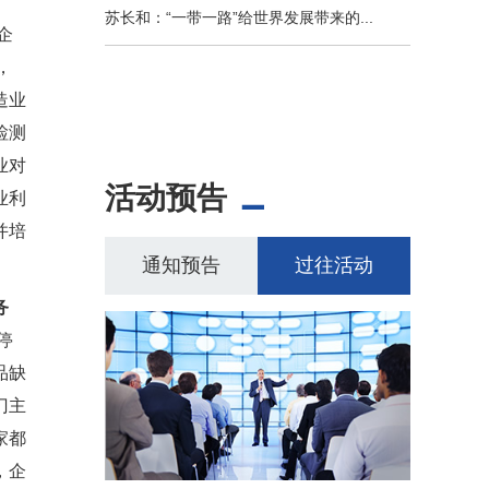
苏长和：“一带一路”给世界发展带来的...
企
，
造业
检测
业对
活动预告
业利
并培
通知预告
过往活动
务
停
品缺
门主
家都
，企