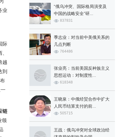
为
“俄乌冲突、国际格局演变及
务业
中国的战略安全”研...
837831
季志业：对当前中美俄关系的
国际
几点判断
764486
西、
跨越
张业亮：当前美国反种族主义
达到
思想运动：对制度性...
公布
618348
长一
王晓泉：中俄经贸合作中扩大
人民币结算支付的前...
应链
505715
业领
品
王战：俄乌冲突对全球政治经