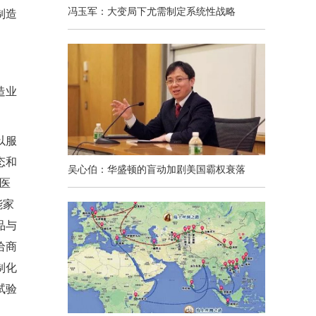
冯玉军：大变局下尤需制定系统性战略
制造
造业
以服
态和
吴心伯：华盛顿的盲动加剧美国霸权衰落
医
能家
品与
给商
制化
试验