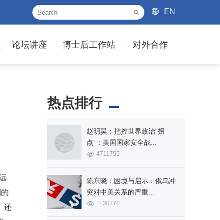
EN
论坛讲座
博士后工作站
对外合作
热点排行
赵明昊：把控世界政治“拐
点”：美国国家安全战...
4711755
远
陈东晓：困境与启示：俄乌冲
划的
突对中美关系的严重...
1130770
》还