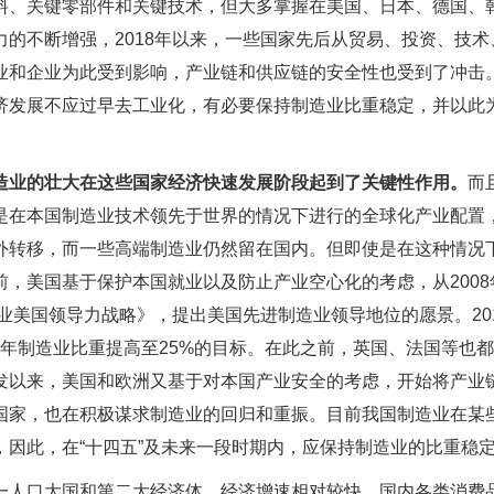
料、关键零部件和关键技术，但大多掌握在美国、日本、德国、
的不断增强，2018年以来，一些国家先后从贸易、投资、技术
业和企业为此受到影响，产业链和供应链的安全性也受到了冲击
济发展不应过早去工业化，有必要保持制造业比重稳定，并以此
造业的壮大在这些国家经济快速发展阶段起到了关键性作用。
而
是在本国制造业技术领先于世界的情况下进行的全球化产业配置
外转移，而一些高端制造业仍然留在国内。但即使是在这种情况
前，美国基于保护本国就业以及防止产业空心化的考虑，从2008
业美国领导力战略》，提出美国先进制造业领导地位的愿景。20
30年制造业比重提高至25%的目标。在此之前，英国、法国等也
发以来，美国和欧洲又基于对本国产业安全的考虑，开始将产业
国家，也在积极谋求制造业的回归和重振。目前我国制造业在某
因此，在“十四五”及未来一段时期内，应保持制造业的比重稳
一人口大国和第二大经济体，经济增速相对较快，国内各类消费