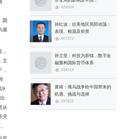
济变局的影响及中国...
韩
424604
、
。因
孙红波：拉美地区局部动荡：
为基
表现、根源及前景
407372
且，
孙立坚：科技为新锚，数字金
，主
融重构国际货币体系
下，
334519
年
黄靖：俄乌战争给中国带来的
19
机遇、挑战与选择
都出
297622
链从
些关
定。
品市