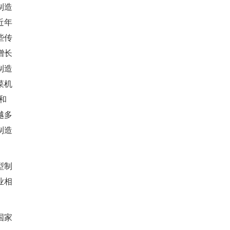
制造
近年
些传
增长
制造
菜机
和
越多
制造
型制
业相
国家