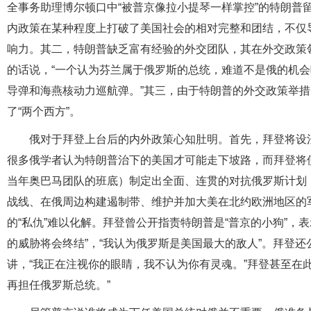
全事务助理博尔顿口中“被普京像拉小提琴一样掌控”的特朗普
内政策在某种程度上打破了美国社会的相对完整和团结，不仅
响力。其二，特朗普缺乏富有经验的外交团队，其在外交政策
的话说，“一个认为芬兰属于俄罗斯的总统，难道不是俄的机会
导弹和海燕核动力巡航弹。”其三，由于特朗普的外交政策举
了“两个西方”。
俄对于拜登上台后的内外政策心知肚明。首先，拜登将设
很多俄学者认为特朗普治下的美国才可能走下坡路，而拜登将
当年奥巴马团队的班底）制定出全面、连贯的对抗俄罗斯计划
战线、在俄周边构建遏制带、维护并加大美在北约欧洲地区的
的“私仇”难以化解。拜登曾公开指责特朗普是“普京的小狗”，
的威胁将会终结”，“我认为俄罗斯是美国最大的敌人”。拜登
讲，“我正在注视你的眼睛，我不认为你有灵魂。”拜登甚至在
再担任俄罗斯总统。”