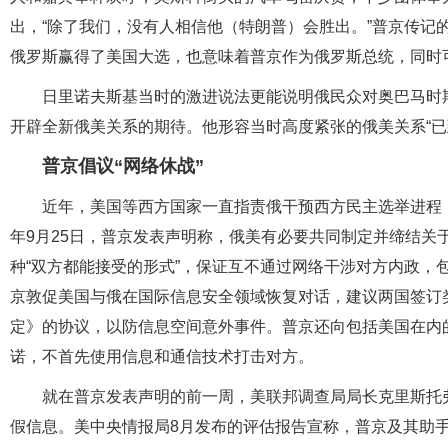
出，“除了我们，没有人相信他（特朗普）会胜出。”普京传记
俄罗斯赢得了美国大选，也意味着普京作为俄罗斯总统，同时
日里诺夫斯基当时的激进说法更能说明俄民众对奥巴马时
开辟全新俄美关系的期待。他形容当时高度紧张的俄美关系“已
普京倡议“网络休战”
近年，美国等西方国家一直指责俄干预西方民主选举进程，甚
年9月25日，普京发表声明称，俄美有必要共同制定并缔结关
种“双方都能接受的形式”，保证互不通过网络干涉对方内政，
京敦促美国与俄在国际信息安全领域恢复对话，建议两国签订类
定》的协议，以防信息空间意外事件。普京还向包括美国在内
诺，不首先使用信息和通信技术打击对方。
就在普京发表声明的前一周，美联邦调查局局长克里斯托
假信息。美中央情报局8月发布的评估报告宣称，普京及其助手“