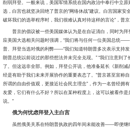
削弱拜登。一般来说，美国军情系统在国内政治中奉行中立原
选，白宫也就坚决回绝了普京的“网络休战”建议。白宫国家安
破坏我们的选举程序时，我们很难认真对待这样的言论”，普京
普京的倡议被一些美国媒体认为是在自证清白，同时为拜登
应美国大选相关问题时强调，“我们将与任何一位美国总统——
普、拜登当选对俄的利弊——“我们知道特朗普多次表示支持
朗普总统以前说过的那些想法并未完全兑现。” “我们注意到
了。但这远非全部。例如，拜登公开说，他准备延长《新削减
经是有助于我们未来开展协作的重要表态了。”普京甚至宣称自
所谓的自由价值观，更接近社会民主理念”，作为一名曾经拥有
友爱，它们有什么不好？所以在某种程度上，这可以被看作是
说。”
俄为何忧虑拜登入主白宫
虽然俄美关系在特朗普执政的四年间未能改善——即便继