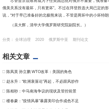
尽管普京说谁将成为下任美国总统对俄并不重要，俄准备
俄美关系没有最坏，只有更坏”。不过在拜登胜选大局已定的
说，“对于早已准备好的北极熊来说，不管是两坏中的小坏特朗
（吴大辉，清华大学俄罗斯研究院副院长。）
分类：
全球治理
2020
俄罗斯中亚
期刊论文
相关文章
□
陈凤英 孙立鹏 WTO改革：美国的角色
□
赵永升：“欧洲衰落论”再起，不必跟风炒作
□
陈相秒：中马南海争议的现状及管控前景
□
楼春豪：“疫情风暴”暴露美印合作成色不足