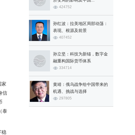
济变局的影响及中国...
424752
孙红波：拉美地区局部动荡：
表现、根源及前景
407452
孙立坚：科技为新锚，数字金
融重构国际货币体系
334714
国家
黄靖：俄乌战争给中国带来的
机遇、挑战与选择
身信
297805
币
（泰
字稳