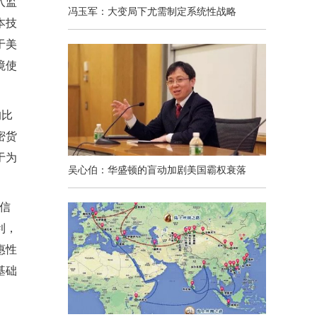
入监
冯玉军：大变局下尤需制定系统性战略
本技
于美
境使
的比
密货
于为
吴心伯：华盛顿的盲动加剧美国霸权衰落
信
利，
惠性
基础