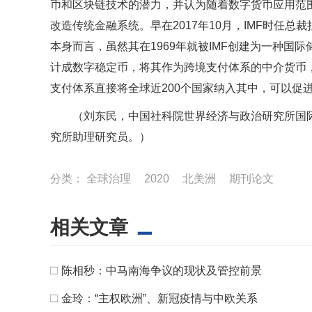
币和区块链技术的潜力，并认为随着数字货币应用范
改造传统金融系统。早在2017年10月，IMF时任
本身而言，虽然其在1969年就被IMF创建为一种国
计成数字稳定币，将其作为跨境支付体系的中介货币，
支付体系直接将全球近200个国家纳入其中，可以促
（刘东民，中国社科院世界经济与政治研究所国
究所助理研究员。）
分类：
全球治理
2020
北美洲
期刊论文
相关文章
□
陈相秒：中马南海争议的现状及管控前景
□
金玲：“主权欧洲”、新冠疫情与中欧关系