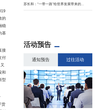
苏长和：“一带一路”给世界发展带来的...
19
效的
融稳
为基
活动预告
直接
支付
通知预告
过往活动
，又
设和
新型
合
字货