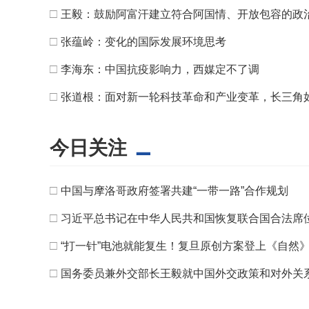
□
王毅：鼓励阿富汗建立符合阿国情、开放包容的政
□
张蕴岭：变化的国际发展环境思考
□
李海东：中国抗疫影响力，西媒定不了调
□
张道根：面对新一轮科技革命和产业变革，长三角
今日关注
□
中国与摩洛哥政府签署共建“一带一路”合作规划
□
习近平总书记在中华人民共和国恢复联合国合法席位
□
“打一针”电池就能复生！复旦原创方案登上《自然
□
国务委员兼外交部长王毅就中国外交政策和对外关