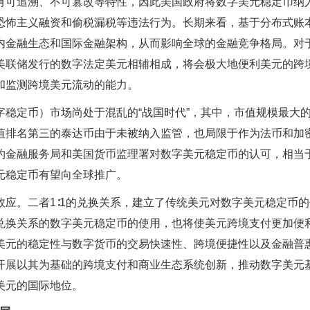
有可追溯、不可篡改等特性，因此美国政府将数字美元稳定币纳
恐怖主义融资和偷税漏税等违法行为。长期来看，基于分布式账
内金融生态和国际金融架构，从而影响全球的金融竞争格局。对
美联储发行的数字法定美元相辅相成，将会极大地便利美元的跨
和监测跨境美元流动的能力。
稳定币）市场尚处于混乱的“战国时代”，其中，市值规模最大
值排名第三的泰达币由于未被纳入监管，也局限于作为法币和加
约金融服务局和美国货币监理署对数字美元稳定币的认可，相当
元稳定币有望向全球推广。
应。二者1∶1的兑换关系，建立了传统美元对数字美元稳定币的
兑换关系的数字美元稳定币的使用，也将使美元跨境支付更加便
美元的稳定性与数字货币的交易快速性、跨境便捷性以及金融普
开展以其为基础的跨境支付和商业生态系统创新，推动数字美元
美元的国际地位。