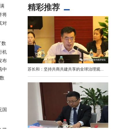
精彩推荐
证满
并将
其对
了数
行机
发布
苏长和：坚持共商共建共享的全球治理观...
函中
数
。
元国