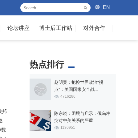
EN
论坛讲座
博士后工作站
对外合作
热点排行
赵明昊：把控世界政治“拐
点”：美国国家安全战...
4716286
国联邦
陈东晓：困境与启示：俄乌冲
继
突对中美关系的严重...
1130951
善数