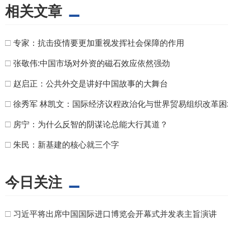
相关文章
□
专家：抗击疫情要更加重视发挥社会保障的作用
□
张敬伟:中国市场对外资的磁石效应依然强劲
□
赵启正：公共外交是讲好中国故事的大舞台
□
徐秀军 林凯文：国际经济议程政治化与世界贸易组织改革困
□
房宁：为什么反智的阴谋论总能大行其道？
□
朱民：新基建的核心就三个字
今日关注
□
习近平将出席中国国际进口博览会开幕式并发表主旨演讲