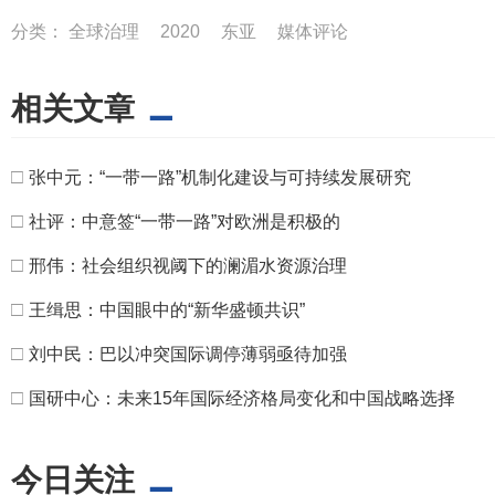
分类：
全球治理
2020
东亚
媒体评论
相关文章
□
张中元：“一带一路”机制化建设与可持续发展研究
□
社评：中意签“一带一路”对欧洲是积极的
□
邢伟：社会组织视阈下的澜湄水资源治理
□
王缉思：中国眼中的“新华盛顿共识”
□
刘中民：巴以冲突国际调停薄弱亟待加强
□
国研中心：未来15年国际经济格局变化和中国战略选择
今日关注