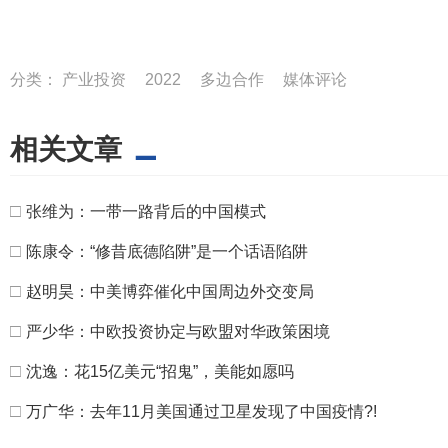
分类：
产业投资
2022
多边合作
媒体评论
相关文章
□
张维为：一带一路背后的中国模式
□
陈康令：“修昔底德陷阱”是一个话语陷阱
□
赵明昊：中美博弈催化中国周边外交变局
□
严少华：中欧投资协定与欧盟对华政策困境
□
沈逸：花15亿美元“招鬼”，美能如愿吗
□
万广华：去年11月美国通过卫星发现了中国疫情?!