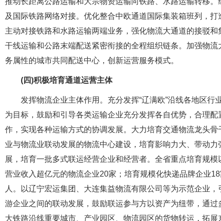
推动长距离公路运输和大宗物资运输向铁路、水路运输转移。组
及国际铁路网络对接。优化整合中欧通道国际集装箱班列，打
主动对接铁路和水路运输两端业务，强化物流大通道的接驳和
干线运输和公路末端配送紧密衔接的全程组织链条。加强物流
务属性的城市共同配送中心，创新运营服务模式。
(四)积极培育通道运营主体
发挥物流企业主体作用。充分发挥“辽满欧”沿线各地区行
为目标，鼓励和引导各类运输企业充分发挥各自优势，合理配
作，实现各种运输方式的协调发展。大力培育交通物流龙头骨干
业与物流业联动发展的物流中心建设，培育影响力大、带动力
展，培育一批多式联运经营企业和经营者。全省重点培育规模以上
营业收入超亿元的物流企业20家；培育规模化快递品牌企业1
人。以辽宁宏运集团、大连集益物流有限公司等为示范企业，
游企业之间的联动发展，鼓励联运参与方以资产为纽带，通过
大铁路沿线重要城市、产业园区、物流园区的货物转运，拓展