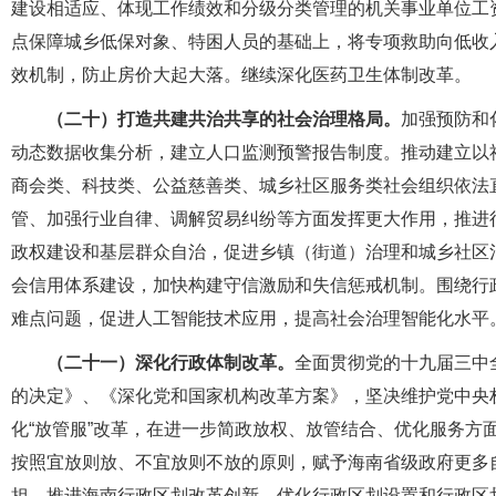
建设相适应、体现工作绩效和分级分类管理的机关事业单位工
点保障城乡低保对象、特困人员的基础上，将专项救助向低收
效机制，防止房价大起大落。继续深化医药卫生体制改革。
（二十）打造共建共治共享的社会治理格局。
加强预防和
动态数据收集分析，建立人口监测预警报告制度。推动建立以社
商会类、科技类、公益慈善类、城乡社区服务类社会组织依法
管、加强行业自律、调解贸易纠纷等方面发挥更大作用，推进
政权建设和基层群众自治，促进乡镇（街道）治理和城乡社区
会信用体系建设，加快构建守信激励和失信惩戒机制。围绕行
难点问题，促进人工智能技术应用，提高社会治理智能化水平
（二十一）深化行政体制改革。
全面贯彻党的十九届三中
的决定》、《深化党和国家机构改革方案》，坚决维护党中央
化“放管服”改革，在进一步简政放权、放管结合、优化服务方
按照宜放则放、不宜放则不放的原则，赋予海南省级政府更多
担。推进海南行政区划改革创新，优化行政区划设置和行政区