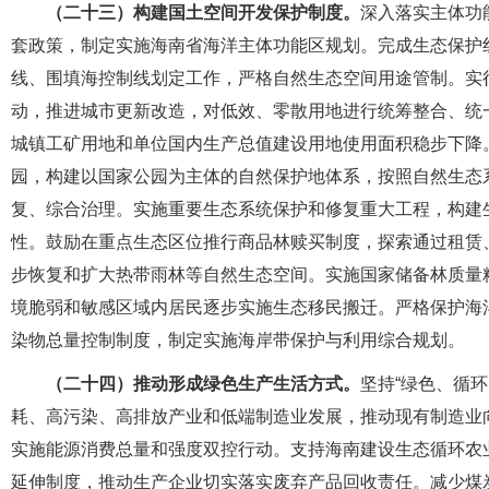
（二十三）构建国土空间开发保护制度。
深入落实主体功
套政策，制定实施海南省海洋主体功能区规划。完成生态保护
线、围填海控制线划定工作，严格自然生态空间用途管制。实
动，推进城市更新改造，对低效、零散用地进行统筹整合、统
城镇工矿用地和单位国内生产总值建设用地使用面积稳步下降
园，构建以国家公园为主体的自然保护地体系，按照自然生态
复、综合治理。实施重要生态系统保护和修复重大工程，构建
性。鼓励在重点生态区位推行商品林赎买制度，探索通过租赁
步恢复和扩大热带雨林等自然生态空间。实施国家储备林质量
境脆弱和敏感区域内居民逐步实施生态移民搬迁。严格保护海
染物总量控制制度，制定实施海岸带保护与利用综合规划。
（二十四）推动形成绿色生产生活方式。
坚持“绿色、循
耗、高污染、高排放产业和低端制造业发展，推动现有制造业
实施能源消费总量和强度双控行动。支持海南建设生态循环农
延伸制度，推动生产企业切实落实废弃产品回收责任。减少煤