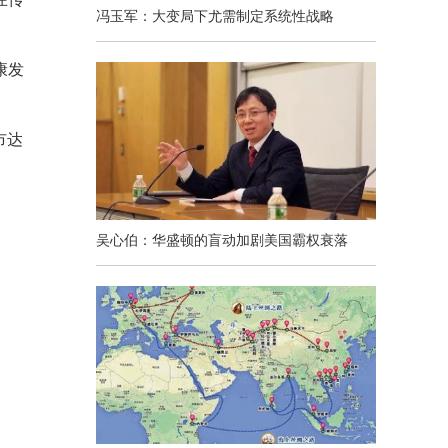
冯玉军：大变局下尤需制定系统性战略
康发
市达
吴心伯：华盛顿的盲动加剧美国霸权衰落