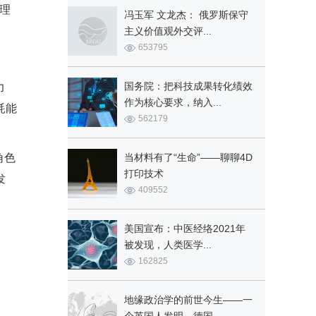
理
冯玉军 文龙杰： 俄罗斯保守
主义价值观外交评...
653795
国务院：把科技成果转化绩效
力
作为核心要求，纳入...
耗能
562179
角色
当材料有了“生命”——聊聊4D
打印技术
发
409552
美国宣布：中医经络2021年
被发现，人类医学...
162825
地缘政治学的前世今生——一