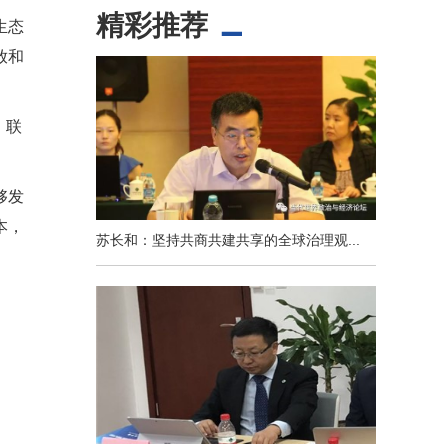
精彩推荐
生态
放和
、联
够发
本，
苏长和：坚持共商共建共享的全球治理观...