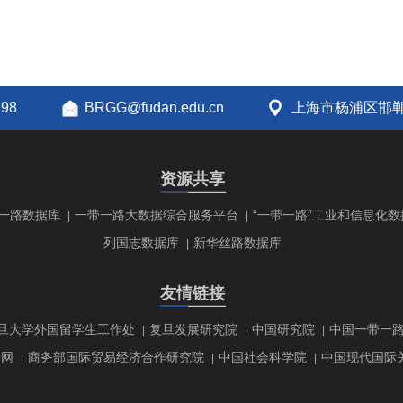
298
BRGG@fudan.edu.cn
上海市杨浦区邯郸
资源共享
一路数据库
一带一路大数据综合服务平台
“一带一路”工业和信息化数
|
|
列国志数据库
新华丝路数据库
|
友情链接
旦大学外国留学生工作处
复旦发展研究院
中国研究院
中国一带一
|
|
|
研网
商务部国际贸易经济合作研究院
中国社会科学院
中国现代国际
|
|
|