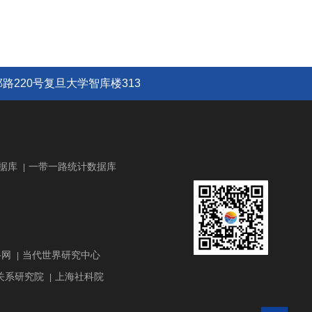
路220号复旦大学智库楼313
据库
一带一路统计数据库
|
路网
当代世界研究中心
|
关系研究院
上海社科院
|