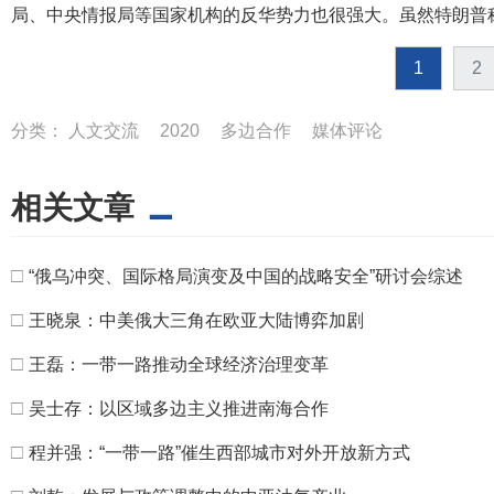
局、中央情报局等国家机构的反华势力也很强大。虽然特朗普
1
2
分类：
人文交流
2020
多边合作
媒体评论
相关文章
□
“俄乌冲突、国际格局演变及中国的战略安全”研讨会综述
□
王晓泉：中美俄大三角在欧亚大陆博弈加剧
□
王磊：一带一路推动全球经济治理变革
□
吴士存：以区域多边主义推进南海合作
□
程并强：“一带一路”催生西部城市对外开放新方式