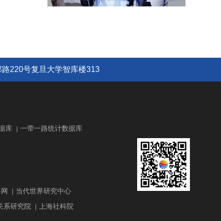
路220号复旦大学智库楼313
据库
一带一路统计数据库
|
路网
当代世界研究中心
|
关系研究院
上海社科院
|