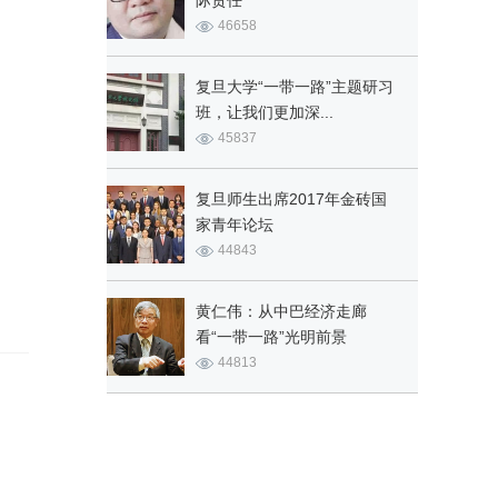
际责任
46658
复旦大学“一带一路”主题研习
班，让我们更加深...
45837
复旦师生出席2017年金砖国
家青年论坛
44843
黄仁伟：从中巴经济走廊
看“一带一路”光明前景
44813