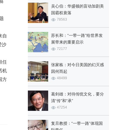
翁
吴心伯：华盛顿的盲动加剧美
国霸权衰落
题
78563
苏长和：“一带一路”给世界发
来自
展带来的重要启示
爱沙
72177
担任
张家栋：对今日美国的幻灭感
话机
因何而起
48499
国方
葛剑雄：对待传统文化，要分
清“传”和“承”
47254
复旦教授：“一带一路”体现国