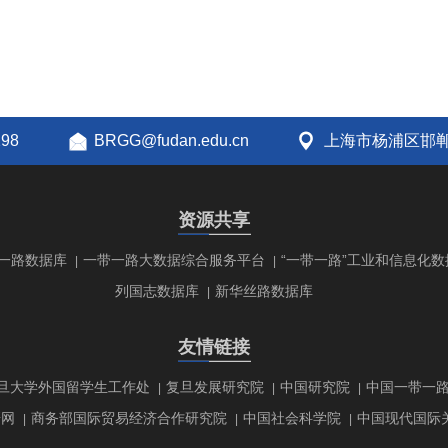
298
BRGG@fudan.edu.cn
上海市杨浦区邯郸
资源共享
一路数据库
一带一路大数据综合服务平台
“一带一路”工业和信息化数
|
|
列国志数据库
新华丝路数据库
|
友情链接
旦大学外国留学生工作处
复旦发展研究院
中国研究院
中国一带一
|
|
|
研网
商务部国际贸易经济合作研究院
中国社会科学院
中国现代国际
|
|
|