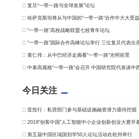
□
复旦“一带一路与全球发展”论坛
□
哈萨克斯坦将从与中国的“一带一路”合作中大大受
□
“一带一路”高校战略联盟七校青年论坛
□
“一带一路”国际合作高峰论坛举行 三位复旦代表出
□
黄仁伟：从中巴经济走廊看“一带一路”光明前景
□
中泰高规格“一带一路”会召开 中国研究院代表谈中
今日关注
□
亚投行：私营部门参与基础设施融资潜力亟待挖掘
□
2019“创客中国”人工智能中小企业创新创业大赛开
□
第五届中国区域国别学50人论坛活动在杭州举行