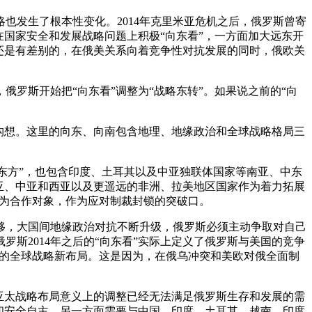
略也发生了根本性变化。2014年克里米亚危机之后，俄罗斯曾寄
国家安全和发展战略问题上积极“向东看”，一方面加大远东开
还是有差别的，在俄美关系向着竞争性对抗发展的同时，俄欧关
俄罗斯开始把“向东看”调整为“战略东转”。如果说之前的“向
构想。这里的向东、向南包含地理、地缘政治和全球战略格局三
“东方”，也包含印度、土耳其以及中亚独联体国家等南亚、中东
亚、中亚和西亚以及更遥远的非洲、拉美地区国家作为着力拓展
家作为合作对象，作为应对制裁封锁的突破口。
移，大国间地缘政治对抗不断升级，俄罗斯必须主动争取对自己
斯2014年之后的“向东看”实际上定义了俄罗斯与美国的竞争
霸权的全球战略新布局。这是因为，在俄乌冲突和美欧对俄全面制
亚太战略布局意义上的调整已经无法满足俄罗斯生存和发展的需
和安全自主，另一方面需要与中国、印度、土耳其、越南、印度