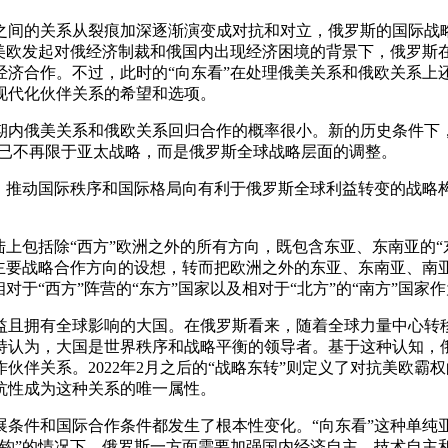
美欧之间的关系从裂痕加深逐渐演变成对抗和对立，俄罗斯的国际战
美欧发起对俄经济制裁和俄国内出现经济困境的背景下，俄罗斯在
经济合作。不过，此时的“向东看”在处理俄美关系和俄欧关系上
现代化伙伴关系的希望和选项。
期内俄美关系和俄欧关系回归合作的概率很小。新的历史条件下，
”已不再限于亚太战略，而是俄罗斯全球战略层面的调整。
伴，推动国际秩序和国际格局向有利于俄罗斯全球利益转变的战略
陆上包括除“西方”欧洲之外的所有方向，既包含东亚、东南亚的
为主要战略合作方向的设想，转而把欧洲之外的东亚、东南亚、南
对于“西方”阵营的“东方”国家以及相对于“北方”的“南方”国
益且拥有全球影响的大国。在俄罗斯看来，随着全球力量中心转
认为，大国是世界秩序和战略平衡的领导者。基于这种认知，俄罗
伙伴关系。2022年2月之后的“战略东转”则定义了对抗美欧
抗性成为这种关系的唯一属性。
展条件和国际合作条件都发生了根本性变化。“向东看”这种单纯
脱钩”的情况下，俄罗斯一方面需要加强国内经济自主、技术自主