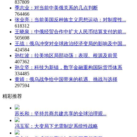
837809
季志业：对当前中美俄关系的几点判断
764466
张业亮：当前美国反种族主义思想运动：对制度性...
618312
王晓泉：中俄经贸合作中扩大人民币结算支付的前...
505698
王战：俄乌冲突对全球政治经济变局的影响及中国...
424584
孙红波：拉美地区局部动荡：表现、根源及前景
407362
孙立坚：科技为新锚，数字金融重构国际货币体系
334485
黄靖：俄乌战争给中国带来的机遇、挑战与选择
297594
精彩推荐
苏长和：坚持共商共建共享的全球治理观...
冯玉军：大变局下尤需制定系统性战略