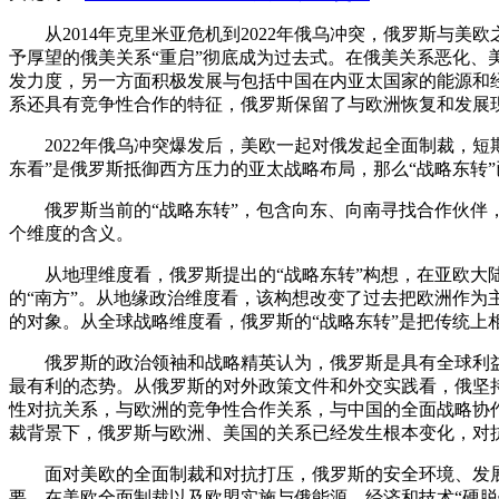
从2014年克里米亚危机到2022年俄乌冲突，俄罗斯与
予厚望的俄美关系“重启”彻底成为过去式。在俄美关系恶化、
发力度，另一方面积极发展与包括中国在内亚太国家的能源和
系还具有竞争性合作的特征，俄罗斯保留了与欧洲恢复和发展
2022年俄乌冲突爆发后，美欧一起对俄发起全面制裁，短
东看”是俄罗斯抵御西方压力的亚太战略布局，那么“战略东转
俄罗斯当前的“战略东转”，包含向东、向南寻找合作伙
个维度的含义。
从地理维度看，俄罗斯提出的“战略东转”构想，在亚欧大
的“南方”。从地缘政治维度看，该构想改变了过去把欧洲作
的对象。从全球战略维度看，俄罗斯的“战略东转”是把传统上相
俄罗斯的政治领袖和战略精英认为，俄罗斯是具有全球利
最有利的态势。从俄罗斯的对外政策文件和外交实践看，俄坚持
性对抗关系，与欧洲的竞争性合作关系，与中国的全面战略协作
裁背景下，俄罗斯与欧洲、美国的关系已经发生根本变化，对
面对美欧的全面制裁和对抗打压，俄罗斯的安全环境、发
要。在美欧全面制裁以及欧盟实施与俄能源、经济和技术“硬