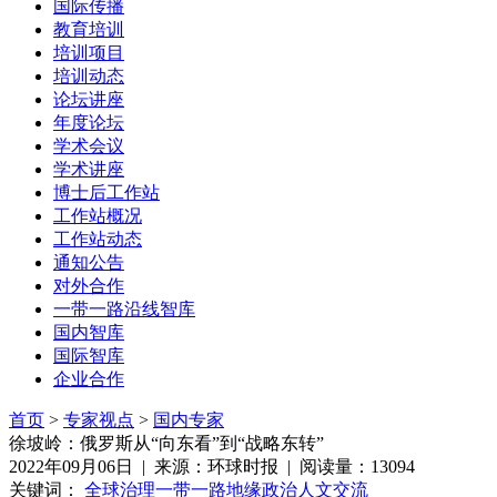
国际传播
教育培训
培训项目
培训动态
论坛讲座
年度论坛
学术会议
学术讲座
博士后工作站
工作站概况
工作站动态
通知公告
对外合作
一带一路沿线智库
国内智库
国际智库
企业合作
首页
>
专家视点
>
国内专家
徐坡岭：俄罗斯从“向东看”到“战略东转”
2022年09月06日 | 来源：环球时报 | 阅读量：13094
关键词：
全球治理
一带一路
地缘政治
人文交流