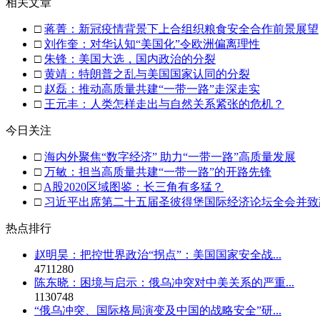
相关文章
□
蒋菁：新冠疫情背景下上合组织粮食安全合作前景展望
□
刘作奎：对华认知“美国化”令欧洲偏离理性
□
朱锋：美国大选，国内政治的分裂
□
黄靖：特朗普之乱与美国国家认同的分裂
□
赵磊：推动高质量共建“一带一路”走深走实
□
王元丰：人类怎样走出与自然关系紧张的危机？
今日关注
□
海内外聚焦“数字经济” 助力“一带一路”高质量发展
□
万敏：担当高质量共建“一带一路”的开路先锋
□
A股2020区域图鉴：长三角有多猛？
□
习近平出席第二十五届圣彼得堡国际经济论坛全会并致
热点排行
赵明昊：把控世界政治“拐点”：美国国家安全战...
4711280
陈东晓：困境与启示：俄乌冲突对中美关系的严重...
1130748
“俄乌冲突、国际格局演变及中国的战略安全”研...