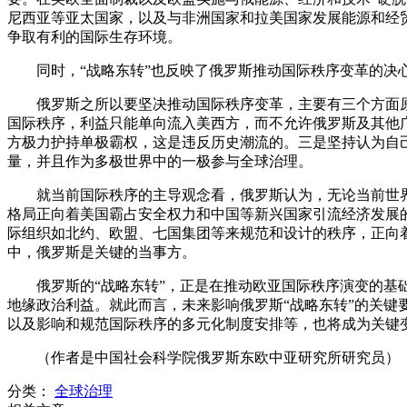
尼西亚等亚太国家，以及与非洲国家和拉美国家发展能源和经
争取有利的国际生存环境。
同时，“战略东转”也反映了俄罗斯推动国际秩序变革的
俄罗斯之所以要坚决推动国际秩序变革，主要有三个方面
国际秩序，利益只能单向流入美西方，而不允许俄罗斯及其他
方极力护持单极霸权，这是违反历史潮流的。三是坚持认为自
量，并且作为多极世界中的一极参与全球治理。
就当前国际秩序的主导观念看，俄罗斯认为，无论当前世界
格局正向着美国霸占安全权力和中国等新兴国家引流经济发展
际组织如北约、欧盟、七国集团等来规范和设计的秩序，正向
中，俄罗斯是关键的当事方。
俄罗斯的“战略东转”，正是在推动欧亚国际秩序演变的
地缘政治利益。就此而言，未来影响俄罗斯“战略东转”的关
以及影响和规范国际秩序的多元化制度安排等，也将成为关键
（作者是中国社会科学院俄罗斯东欧中亚研究所研究员）
分类：
全球治理