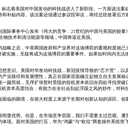
案”，标志着美国对中国发动的科技战进入了新阶段。一方面该法案
持和补贴内容。该法案还须通过参议院审议，再经总统签署后方
学与国际事务中心发布《伟大的竞争：21世纪的中国与美国的较
、生物技术和清洁能源等领域，中国将逼近美国。
战的战略之后，中美两国政府和产业界对这场博弈的重视程度就
最终付诸实施，无疑将成为这场博弈的重要事件。如果短时间内无
思想意识。美国对华发动科技战，新冠疫情导致的“芯片荒”，以
的产业路径和发展惯性，真正在国家层面确立起独立自主发展核
能一蹴而就，无序扩张暂时受阻的投机资本依旧在四处寻找突破
与投机资本高度结合，有能力在全社会刮起浮躁之风的炒作，对科
面面临的困境，在很大程度上来源于长期对创新认知的误区。创
明显优势。但是，在市场竞争层面，我们不需要太过悲观。遭受美国
的体现。面对美国的打压，华为“鸿蒙”与“欧拉”两套操作系统突