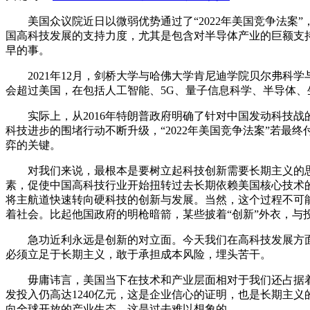
美国众议院近日以微弱优势通过了“2022年美国竞争法
国高科技发展的支持力度，尤其是包含对半导体产业的巨额支
早的事。
2021年12月，剑桥大学与哈佛大学肯尼迪学院贝尔弗科
会超过美国，在包括人工智能、5G、量子信息科学、半导体
实际上，从2016年特朗普政府明确了针对中国发动科技
科技进步的围堵行动不断升级，“2022年美国竞争法案”若
弈的关键。
对我们来说，最根本是要树立起科技创新需要长期主义的
素，促使中国高科技行业开始扭转过去长期依赖美国核心技术
将主航道快速转向硬科技的创新与发展。当然，这个过程不可
着社会。比起他国政府的明枪暗箭，某些披着“创新”外衣，
急功近利永远是创新的对立面。今天我们在高科技发展方
必须立足于长期主义，敢于承担成本风险，埋头苦干。
毋庸讳言，美国当下在技术和产业层面相对于我们还占据着
发投入仍高达1240亿元，这是企业信心的证明，也是长期主义
向全球开放的产业生态，这是过去难以想象的。