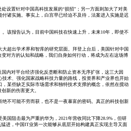
处处设置针对中国高科技发展的“损招”；另一方面则加大了对美
能付诸实施。事实上，白宫早已经迫不及待，法案进入实施是迟
量》。该报告认为，目前中国科技在快速上升，未来10年，即使不
已大大超出学术界和智库的研究层面。拜登上台后，美国针对中国
法改变对方的认知和战略，我们自身如何行动，将成为左右这场博
及国内对平台经济强化反垄断和防止资本无序扩张，这三大因
心技术、强化国家战略科技力量的路线，投资界和产业界也开始
口，某些缺乏实际市场需求和独特技术支撑的概念，依然在搅动
技创新的伤害更大。
新绝不可能不劳而获，也不是一夜暴富的密码。真正的科技创新
阻击最为严重的华为，2021年营收同比下降28.9%，但研
飞猛进，中国IT业第一次能够从底层开始构建真正实现主导又面