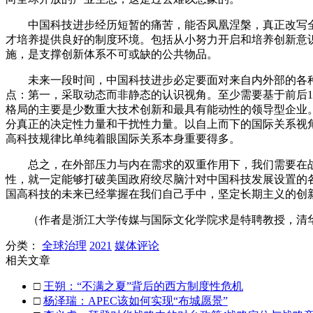
中国科技进步经历短暂的痛苦，能否凤凰涅槃，真正改写
才培养提供良好的制度环境。包括从小努力开启和培养创新意
施，是支撑创新体系不可或缺的公共物品。
未来一段时间，中国科技进步必定要面对来自内外部的各
点：第一，采取动态而非静态的认识视角。至少需要基于前后
格局的主要是少数重大技术创新和最具有能动性的领导型企业
分真正的决定性力量和干扰性力量。以自上而下的国际关系视
高科技规律比单纯着眼国际关系本身重要得多。
总之，在外部压力与内在需求的双重作用下，我们需要在
性，就一定能够打破美国政府绞尽脑汁对中国科技发展设置的
国高科技的未来已经掌握在我们自己手中，坚定长期主义的创
（作者是浙江大学传媒与国际文化学院求是特聘教授，清
分类：
全球治理
2021
媒体评论
相关文章
□
王朔：“不满之夏”背后的西方制度性危机
□
杨泽瑞：APEC该如何实现“布城愿景”