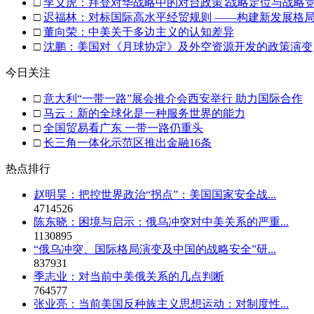
□
李义虎：拜登对华战略中的对台政策∶战略定位与战略
□
迟福林：对标国际高水平经贸规则 ——构建新发展格
□
董向荣：中美关于多边主义的认知差异
□
沈鹏：美国对《月球协定》及外空资源开发的政策演变
今日关注
□
意大利“一带一路”展会推介会西安举行 助力国际合作
□
马云：新的全球化是一种服务世界的能力
□
全国贸易看广东 一带一路仍重头
□
长三角一体化示范区推出金融16条
热点排行
赵明昊：把控世界政治“拐点”：美国国家安全战...
4714526
陈东晓：困境与启示：俄乌冲突对中美关系的严重...
1130895
“俄乌冲突、国际格局演变及中国的战略安全”研...
837931
季志业：对当前中美俄关系的几点判断
764577
张业亮：当前美国反种族主义思想运动：对制度性...