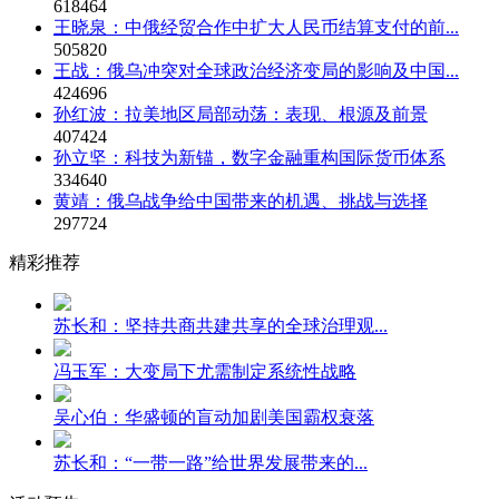
618464
王晓泉：中俄经贸合作中扩大人民币结算支付的前...
505820
王战：俄乌冲突对全球政治经济变局的影响及中国...
424696
孙红波：拉美地区局部动荡：表现、根源及前景
407424
孙立坚：科技为新锚，数字金融重构国际货币体系
334640
黄靖：俄乌战争给中国带来的机遇、挑战与选择
297724
精彩推荐
苏长和：坚持共商共建共享的全球治理观...
冯玉军：大变局下尤需制定系统性战略
吴心伯：华盛顿的盲动加剧美国霸权衰落
苏长和：“一带一路”给世界发展带来的...