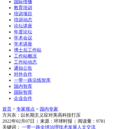
国际传播
教育培训
培训项目
培训动态
论坛讲座
年度论坛
学术会议
学术讲座
博士后工作站
工作站概况
工作站动态
通知公告
对外合作
一带一路沿线智库
国内智库
国际智库
企业合作
首页
>
专家视点
>
国内专家
方兴东：以长期主义应对美高科技打压
2022年02月07日 | 来源：环球时报 | 阅读量：9781
关键词：
一带一路
全球治理
技术发展
人文交流