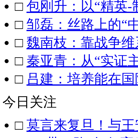
□
包刚升：以“精英
□
邹磊：丝路上的“
□
魏南枝：靠战争维
□
秦亚青：从“实证主
□
吕建：培养能在国
今日关注
□
莫言来复旦！与王