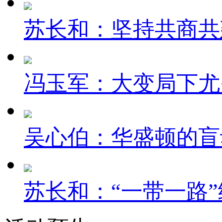
苏长和：坚持共商共建
冯玉军：大变局下尤
吴心伯：华盛顿的盲
苏长和：“一带一路”