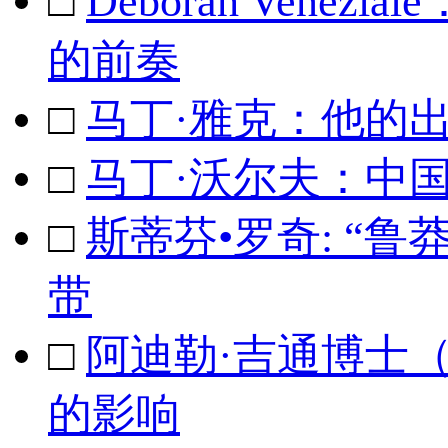
□
Deborah Ven
的前奏
□
马丁·雅克：他的
□
马丁·沃尔夫：中
□
斯蒂芬•罗奇: “
带
□
阿迪勒·吉通博士
的影响