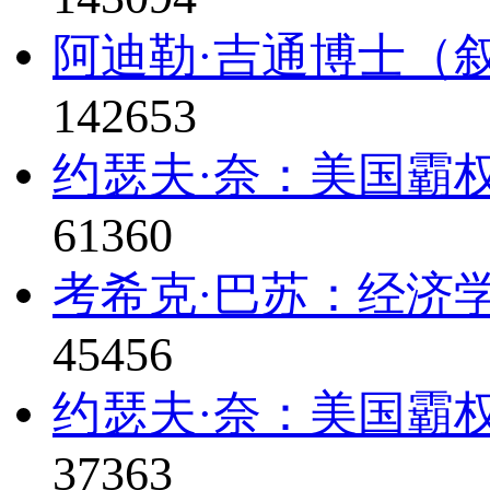
阿迪勒·吉通博士（叙
142653
约瑟夫·奈：美国霸
61360
考希克·巴苏：经济
45456
约瑟夫·奈：美国霸权
37363