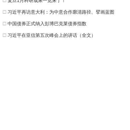
□
复旦1月科研成果一览来了！
□
习近平再访意大利：为中意合作廓清路径、擘画蓝图
□
中国债券正式纳入彭博巴克莱债券指数
□
习近平在亚信第五次峰会上的讲话（全文）