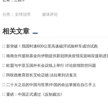
分类：
全球治理
媒体评论
相关文章
□
新突破！我国时速600公里高速磁浮试验样车成功试跑
□
南南合作援助基金向伊朗提供新冠肺炎疫情应急响应援助进
□
欧盟与中亚五国外长会议线上举行 讨论疫情防控问题
□
阿联酋教育部长艾哈迈德·法拉希到访复旦
□
二十大之后的中国与世界|中国的命运掌握在自己手上
□
重磅：中国正式通过《反制裁法》