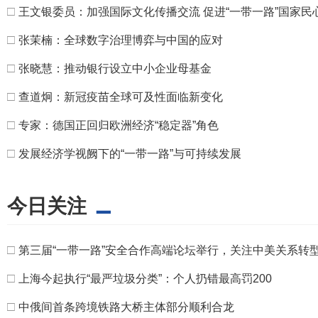
□
王文银委员：加强国际文化传播交流 促进“一带一路”国家民
□
张茉楠：全球数字治理博弈与中国的应对
□
张晓慧：推动银行设立中小企业母基金
□
查道炯：新冠疫苗全球可及性面临新变化
□
专家：德国正回归欧洲经济“稳定器”角色
□
发展经济学视阙下的“一带一路”与可持续发展
今日关注
□
第三届“一带一路”安全合作高端论坛举行，关注中美关系转
□
上海今起执行“最严垃圾分类”：个人扔错最高罚200
□
中俄间首条跨境铁路大桥主体部分顺利合龙