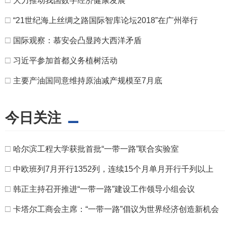
□
大力推动我国数字经济健康发展
□
“21世纪海上丝绸之路国际智库论坛2018”在广州举行
□
国际观察：慕安会凸显跨大西洋矛盾
□
习近平参加首都义务植树活动
□
主要产油国同意维持原油减产规模至7月底
今日关注
□
哈尔滨工程大学获批首批“一带一路”联合实验室
□
中欧班列7月开行1352列，连续15个月单月开行千列以上
□
韩正主持召开推进“一带一路”建设工作领导小组会议
□
卡塔尔工商会主席：“一带一路”倡议为世界经济创造新机会