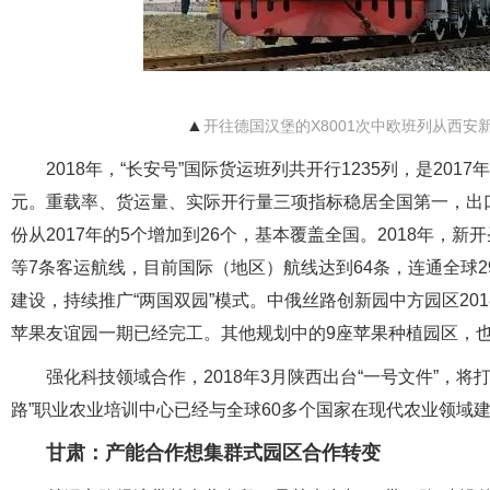
▲
开往德国汉堡的X8001次中欧班列从西安
2018年，“长安号”国际货运班列共开行1235列，是2017年
元。重载率、货运量、实际开行量三项指标稳居全国第一，出口货
份从2017年的5个增加到26个，基本覆盖全国。2018年
等7条客运航线，目前国际（地区）航线达到64条，连通全球
建设，持续推广“两国双园”模式。中俄丝路创新园中方园区20
苹果友谊园一期已经完工。其他规划中的9座苹果种植园区，
强化科技领域合作，2018年3月陕西出台“一号文件”，将
路”职业农业培训中心已经与全球60多个国家在现代农业领域
甘肃：产能合作想集群式园区合作转变