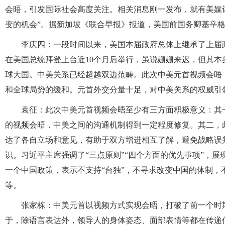
会晤，引发国际社会高度关注。相关消息刚一发布，就有美媒
变的机会”。据新加坡《联合早报》报道，美国前国务卿基辛
李庆四：一段时间以来，美国本届政府总体上继承了上届
在美国总统拜登上台近10个月后举行，虽说姗姗来迟，但其
球大国。中美关系已经超越双边范畴。此次中美元首视频会晤
和全球局势的缓和。元首外交分量十足，对中美关系的权威引
袁征：此次中美元首视频会晤至少有三方面积极意义：其
的视频会晤，中美之间的沟通机制得到一定程度修复。其二，
达了各自立场和意见，有助于双方增进相互了解，避免战略误
识。习近平主席强调了“三点原则”“四个方面的优先事项”，
一个中国政策，表示不支持“台独”，不寻求改变中国的体制
等。
张家栋：中美元首以视频方式实现会晤，打破了前一个时
于，除语言表达外，领导人的身体姿态、面部表情等都在传递