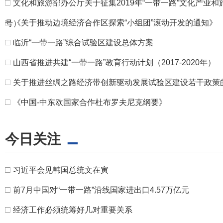
□
文化和旅游部办公厅关于征集2019年“一带一路”文化产业和
□
《关于推动边境经济合作区探索“小组团”滚动开发的通知》
号）
□
临沂“一带一路”综合试验区建设总体方案
□
山西省推进共建“一带一路”教育行动计划（2017-2020年）
□
关于推进丝绸之路经济带创新驱动发展试验区建设若干政策
□
《中国-中东欧国家合作杜布罗夫尼克纲要》
今日关注
□
习近平会见韩国总统文在寅
□
前7月中国对“一带一路”沿线国家进出口4.57万亿元
□
经济工作必须统筹好几对重要关系