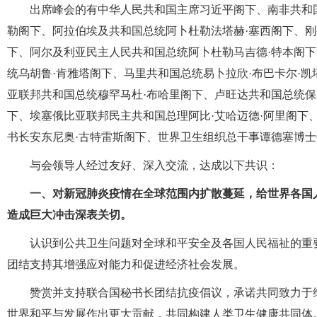
出席峰会的有中华人民共和国主席习近平阁下、南非共和国
勒阁下、阿拉伯埃及共和国总统阿卜杜勒法塔赫·塞西阁下、刚
下、阿尔及利亚民主人民共和国总统阿卜杜勒马吉德·特本阁下
统乌胡鲁·肯雅塔阁下、马里共和国总统易卜拉欣·布巴卡尔·
亚联邦共和国总统穆罕马杜·布哈里阁下、卢旺达共和国总统保
下、埃塞俄比亚联邦民主共和国总理阿比·艾哈迈德·阿里阁下
书长安东尼奥·古特雷斯阁下、世界卫生组织总干事谭德塞博
与会领导人经过友好、深入交流，达成以下共识：
一、对新冠肺炎疫情在全球范围内扩散蔓延，给世界各国
造成巨大冲击深表关切。
认识到公共卫生问题对全球和平安全及各国人民福祉的重
团结支持其增强应对能力和促进经济社会发展。
赞赏并支持联合国秘书长团结抗疫倡议，承诺共同致力于
世界和平与发展作出更大贡献，共同构建人类卫生健康共同体