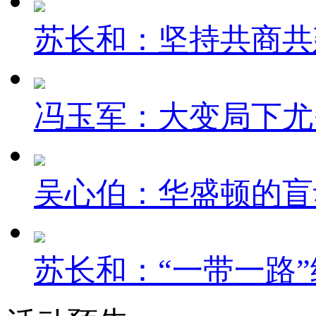
苏长和：坚持共商共建
冯玉军：大变局下尤
吴心伯：华盛顿的盲
苏长和：“一带一路”