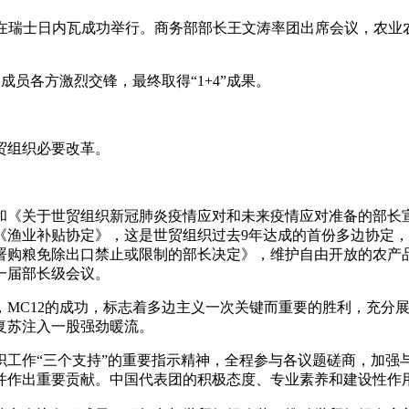
12）在瑞士日内瓦成功举行。商务部部长王文涛率团出席会议，
成员各方激烈交锋，最终取得“1+4”成果。
贸组织必要改革。
和《关于世贸组织新冠肺炎疫情应对和未来疫情应对准备的部长
渔业补贴协定》，这是世贸组织过去9年达成的首份多边协定，为
署购粮免除出口禁止或限制的部长决定》，维护自由开放的农产
一届部长级会议。
，MC12的成功，标志着多边主义一次关键而重要的胜利，充分
复苏注入一股强劲暖流。
织工作“三个支持”的重要指示精神，全程参与各议题磋商，加强
并作出重要贡献。中国代表团的积极态度、专业素养和建设性作