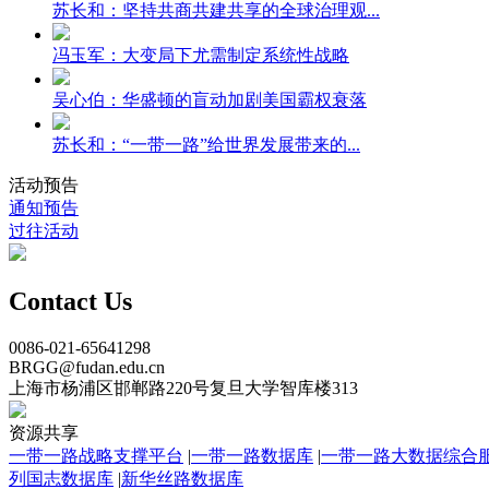
苏长和：坚持共商共建共享的全球治理观...
冯玉军：大变局下尤需制定系统性战略
吴心伯：华盛顿的盲动加剧美国霸权衰落
苏长和：“一带一路”给世界发展带来的...
活动预告
通知预告
过往活动
Contact Us
0086-021-65641298
BRGG@fudan.edu.cn
上海市杨浦区邯郸路220号复旦大学智库楼313
资源共享
一带一路战略支撑平台
|
一带一路数据库
|
一带一路大数据综合
列国志数据库
|
新华丝路数据库