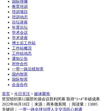
国际传播
教育培训
培训项目
培训动态
论坛讲座
年度论坛
学术会议
学术讲座
博士后工作站
工作站概况
工作站动态
通知公告
对外合作
一带一路沿线智库
国内智库
国际智库
企业合作
首页
>
今日关注
>
媒体聚焦
世贸组织第12届部长级会议胜利闭幕 取得“1+4”丰硕成果
2022年06月18日 | 来源：商务微新闻 | 阅读量：13885
关键词：
一带一路
全球治理
人文交流
民心相通