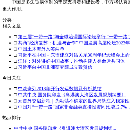
中国是多边贸易体制的坚定支持者和建设者，中方将认真
更大作用。
分类：
相关文章
□
第三届“一带一路”与全球治理国际论坛举行 “一带一
□
共商“经济复苏：机遇与合作” 中国发展高层论坛2023
□
中国土木海外又签两单
□
习近平在中国－东盟建立对话关系30周年纪念峰会上的
□
汪洋：对外讲好中国故事，推动构建人类命运共同体
□
习近平向中国非洲研究院成立致贺信
今日关注
□
中欧班列2018年开行发运数据及分析总结
□
中共中央 国务院印发《粤港澳大湾区发展规划纲要》
□
元首外交启新程｜为动荡不确定的世界局势注入稳定性
□
中国对“一带一路”国家非金融类直接投资同比增12.7
热点排行
中共中央 国务院印发《粤港澳大湾区发展规划纲...