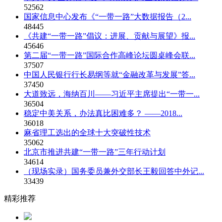
52562
国家信息中心发布《“一带一路”大数据报告（2...
48445
《共建“一带一路”倡议：进展、贡献与展望》报...
45646
第二届“一带一路”国际合作高峰论坛圆桌峰会联...
37507
中国人民银行行长易纲等就“金融改革与发展”答...
37450
大道致远，海纳百川——习近平主席提出“一带一...
36504
稳定中美关系，办法真比困难多？ ——2018...
36018
麻省理工选出的全球十大突破性技术
35062
北京市推进共建“一带一路”三年行动计划
34614
（现场实录）国务委员兼外交部长王毅回答中外记...
33439
精彩推荐