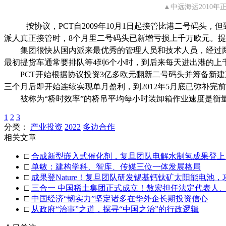
▲中远海运2010
按协议，PCT自2009年10月1日起接管比港二号码头，
派人真正接管时，8个月里二号码头已新增亏损上千万欧元。
集团很快从国内派来最优秀的管理人员和技术人员，经过两
最初提货车通常要排队等4到6个小时，到后来每天进出港的上
PCT开始根据协议投资3亿多欧元翻新二号码头并筹备新建
三个月后即开始连续实现单月盈利，到2012年5月底已弥补
被称为“桥时效率”的桥吊平均每小时装卸箱作业速度是衡量
1
2
3
分类：
产业投资
2022
多边合作
相关文章
□
合成新型嵌入式催化剂，复旦团队电解水制氢成果登上
□
单敏：建构学科、智库、传媒三位一体发展格局
□
成果登Nature！复旦团队研发锡基钙钛矿太阳能电池
□
三合一 中国稀土集团正式成立！敖宏担任法定代表人
□
中国经济“韧实力”坚定诸多在华外企长期投资信心
□
从政府“治事”之道，探寻“中国之治”的行政逻辑