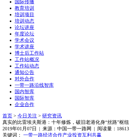
国际传播
教育培训
培训项目
培训动态
论坛讲座
年度论坛
学术会议
学术讲座
博士后工作站
工作站概况
工作站动态
通知公告
对外合作
一带一路沿线智库
国内智库
国际智库
企业合作
首页
>
今日关注
>
研究资讯
真实的比雷埃夫斯港：十年修炼，破旧老港化身“丝路”枢纽
2019年01月07日 | 来源：中国一带一路网 | 阅读量：18613
关键词：
一带一路
经济合作
产业投资
互利共赢