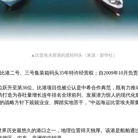
▲比雷埃夫斯港的渡轮码
头（来源：新华社）
二号、三号集装箱码头35年特许经营权；自2009年10月负责经
93位跃升至第36位。比港项目也被公认是中希合作典范，既有力
打造为吞吐量增长连年排名全球前列、发展潜力惊人的现代化
的战略方针下兢兢业业、脚踏实地苦干，”中远海运比雷埃夫斯集
界历史最悠久的港口之一，地理位置得天独厚。该港是船舶通
欧地区、中东、非洲的中转港。