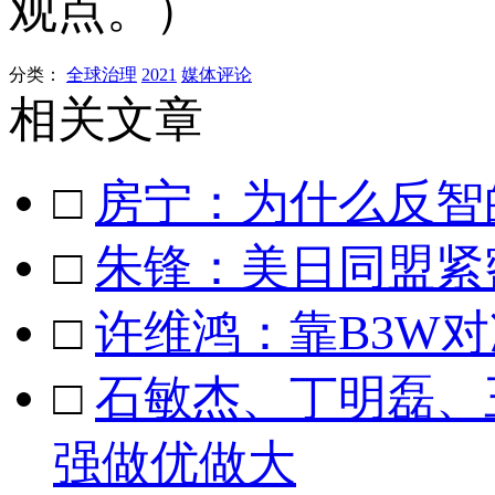
观点。）
分类：
全球治理
2021
媒体评论
相关文章
□
房宁：为什么反智
□
朱锋：美日同盟紧
□
许维鸿：靠B3W对
□
石敏杰、丁明磊、
强做优做大