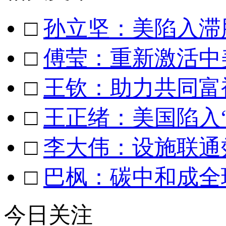
□
孙立坚：美陷入滞
□
傅莹：重新激活中
□
王钦：助力共同富
□
王正绪：美国陷入
□
李大伟：设施联通
□
巴枫：碳中和成全
今日关注