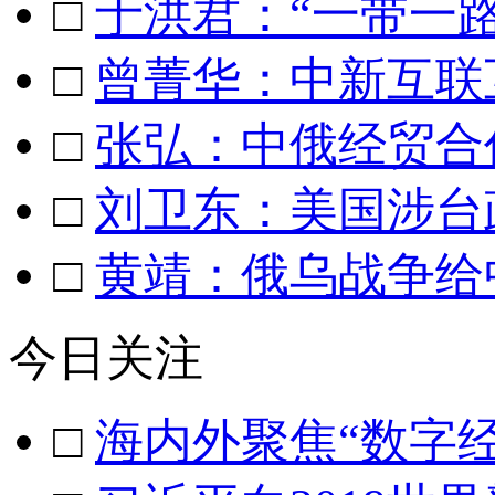
□
于洪君：“一带一
□
曾菁华：中新互联
□
张弘：中俄经贸合
□
刘卫东：美国涉台
□
黄靖：俄乌战争给
今日关注
□
海内外聚焦“数字经