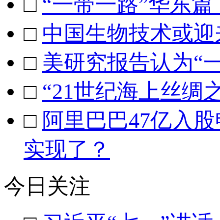
□
“一带一路”华东
□
中国生物技术或迎
□
美研究报告认为“
□
“21世纪海上丝绸
□
阿里巴巴47亿入
实现了？
今日关注