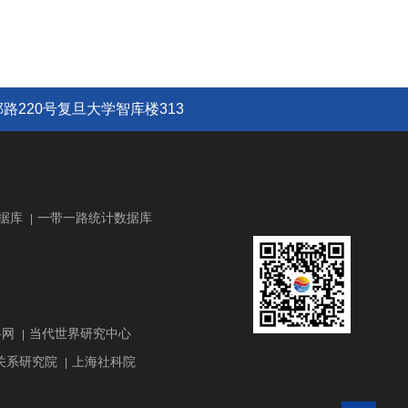
路220号复旦大学智库楼313
据库
一带一路统计数据库
|
路网
当代世界研究中心
|
关系研究院
上海社科院
|