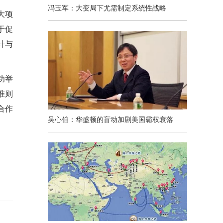
冯玉军：大变局下尤需制定系统性战略
大项
于促
计与
功举
准则
合作
吴心伯：华盛顿的盲动加剧美国霸权衰落