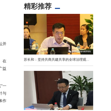
精彩推荐
坛并
苏长和：坚持共商共建共享的全球治理观...
。在
广益
“一
计与
体作