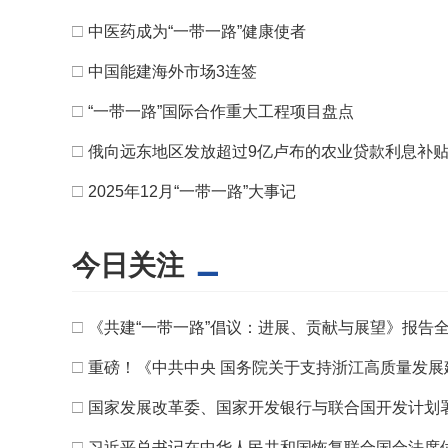
□
中医药成为“一带一路”健康使者
□
中国能建海外市场3连签
□
“一带一路”国际合作重大工程项目盘点
□
俄向远东地区发放超过9亿卢布的农业贷款利息补
□
2025年12月“一带一路”大事记
今日关注
□
《共建“一带一路”倡议：进展、贡献与展望》报告
□
重磅！《中共中央 国务院关于支持浙江高质量发
□
国家发展改革委、国家开发银行与联合国开发计划
□
习近平总书记在中华人民共和国恢复联合国合法席位