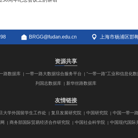
298
BRGG@fudan.edu.cn
上海市杨浦区邯郸
资源共享
一路数据库
一带一路大数据综合服务平台
“一带一路”工业和信息化数
|
|
列国志数据库
新华丝路数据库
|
友情链接
旦大学外国留学生工作处
复旦发展研究院
中国研究院
中国一带一
|
|
|
研网
商务部国际贸易经济合作研究院
中国社会科学院
中国现代国际
|
|
|