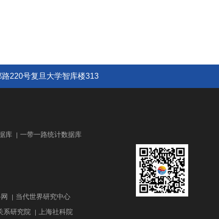
路220号复旦大学智库楼313
据库
一带一路统计数据库
|
路网
当代世界研究中心
|
关系研究院
上海社科院
|