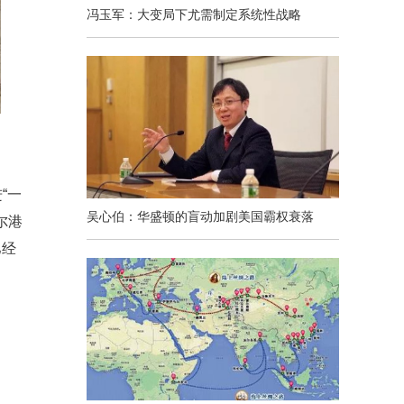
冯玉军：大变局下尤需制定系统性战略
“一
吴心伯：华盛顿的盲动加剧美国霸权衰落
尔港
巴经