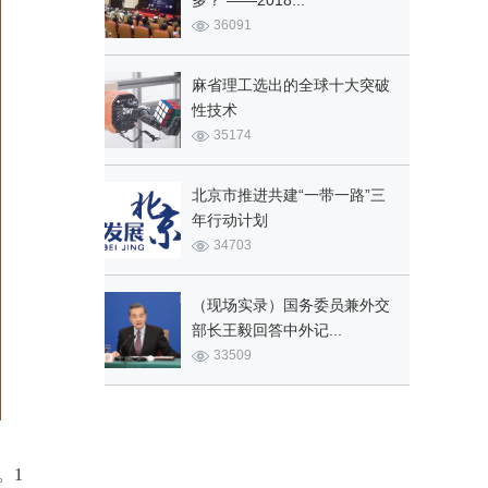
多？ ——2018...
36091
麻省理工选出的全球十大突破
性技术
35174
北京市推进共建“一带一路”三
年行动计划
34703
（现场实录）国务委员兼外交
部长王毅回答中外记...
33509
。1