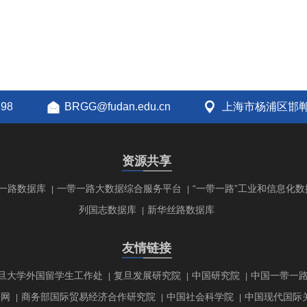
298
BRGG@fudan.edu.cn
上海市杨浦区邯郸
资源共享
一路数据库
一带一路大数据综合服务平台
“一带一路”工业和信息化数
|
|
列国志数据库
新华丝路数据库
|
友情链接
旦大学外国留学生工作处
复旦发展研究院
中国研究院
中国一带一
|
|
|
研网
商务部国际贸易经济合作研究院
中国社会科学院
中国现代国际
|
|
|