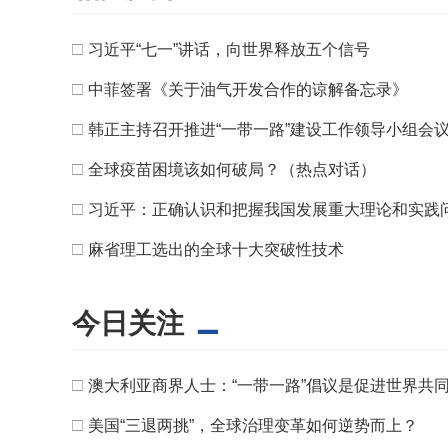
□
习近平“七一”讲话，向世界释放五个信号
□
中菲签署《关于油气开发合作的谅解备忘录》
□
韩正主持召开推进“一带一路”建设工作领导小组会
□
全球疫苗困境该如何破局？（热点对话）
□
习近平：正确认识和把握我国发展重大理论和实践
□
麻省理工选出的全球十大突破性技术
今日关注
□
澳大利亚商界人士：“一带一路”倡议是促进世界共
□
美国“三退两挑”，全球治理变革如何逆势而上？