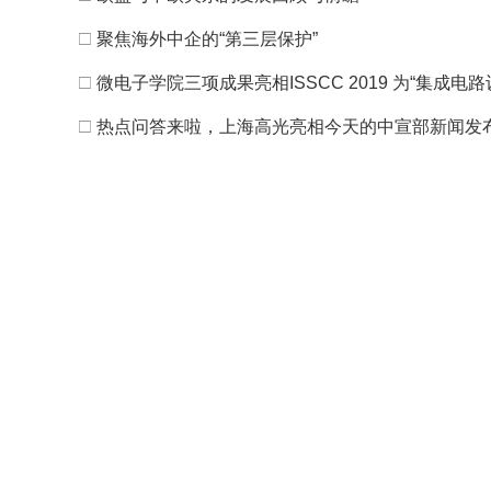
□
聚焦海外中企的“第三层保护”
□
微电子学院三项成果亮相ISSCC 2019 为“集成
□
热点问答来啦，上海高光亮相今天的中宣部新闻发