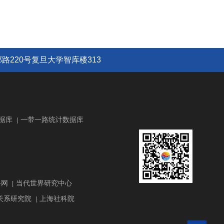
路220号复旦大学智库楼313
据库
一带一路统计数据库
|
路网
当代世界研究中心
|
关系研究院
上海社科院
|