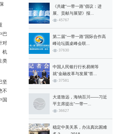
保
《共建“一带一路”倡议：进
展、贡献与展望》报...
45767
重
中巴
第二届“一带一路”国际合作高
针对
峰论坛圆桌峰会联...
37630
、机
生类
中国人民银行行长易纲等
就“金融改革与发展”答...
37581
巴坚
绝不
大道致远，海纳百川——习近
中国
平主席提出“一带一...
36627
稳定中美关系，办法真比困难