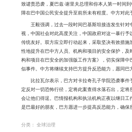
致谴责恐袭，夏巴兹·谢里夫总理和你本人第一时间
障在巴中国公民安全提升至前所未有程度。中方对此
王毅强调，过去一段时间巴基斯坦接连发生针对
视，中国社会对此高度关注，中国政府对这一暴行予
传统友好。双方应立即行动起来，采取坚决有效措施
性地提升在巴中方人员、机构和项目的安全保护，及
构和项目在巴安全的加强版工作方案》，切实保障中
似事件。中方将继续支持巴方提升反恐能力，愿同巴
比拉瓦尔表示，巴方对卡拉奇孔子学院恐袭事件
定反对一切恐怖行径，定将此案查得水落石出，定将
会让他们得逞。巴情报机构和执法机构正夜以继日工
是巴最好的朋友，巴方愿进一步提高反恐能力，确保
分类：
全球治理