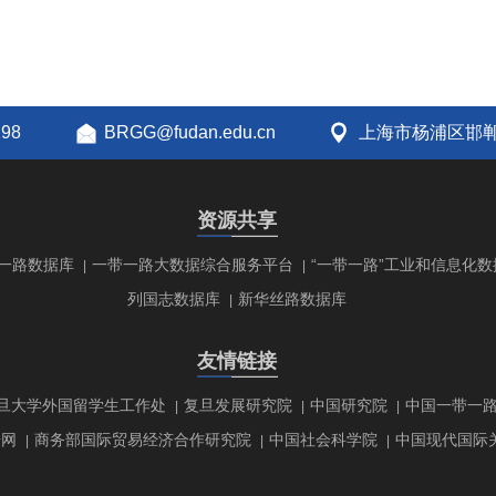
298
BRGG@fudan.edu.cn
上海市杨浦区邯郸
资源共享
一路数据库
一带一路大数据综合服务平台
“一带一路”工业和信息化数
|
|
列国志数据库
新华丝路数据库
|
友情链接
旦大学外国留学生工作处
复旦发展研究院
中国研究院
中国一带一
|
|
|
研网
商务部国际贸易经济合作研究院
中国社会科学院
中国现代国际
|
|
|