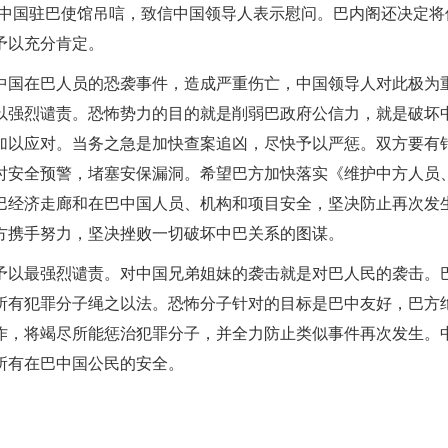
到中国驻巴使馆吊唁，致信中国领导人表示慰问。巴内阁还决定将
予以充分肯定。
中国在巴人员的恐袭事件，造成严重伤亡，中国领导人对此极为
以强烈谴责。恐怖势力的目的就是削弱巴政府公信力，就是破坏
加以应对。当务之急是加快查案追凶，尽快予以严惩。双方要有
时安全预警，堵塞安保漏洞。希望巴方加快落实《维护中方人员
巴经济走廊和在巴中国人员、机构和项目安全，坚决防止再次发
方携手努力，坚决挫败一切破坏中巴关系的图谋。
予以最强烈谴责。对中国兄弟姐妹的袭击就是对巴人民的袭击。
所有犯罪分子绳之以法。恐怖分子针对的目标是巴中友好，巴方
作，将竭尽所能惩治犯罪分子，并全力防止类似事件再次发生。
所有在巴中国公民的安全。