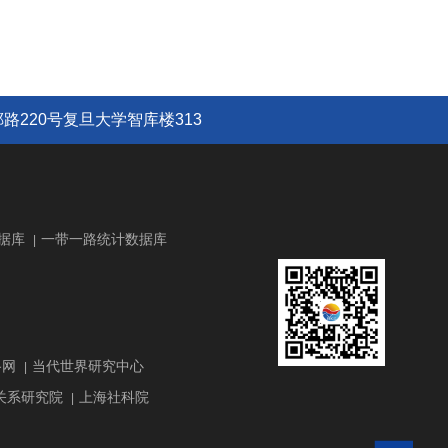
路220号复旦大学智库楼313
据库
一带一路统计数据库
|
路网
当代世界研究中心
|
关系研究院
上海社科院
|