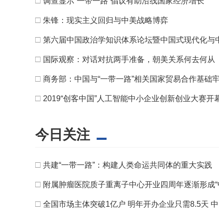
□
调查显示“一带一路”倡议有助沿线国家经济增长
□
朱锋：​现实主义回归与中美战略博弈
□
第六届中国政治学知识体系论坛暨中国式现代化与
□
国际观察：对话对抗两手准备，朝美关系何去何从
□
商务部：中国与“一带一路”相关国家贸易合作基础
□
2019“创客中国”人工智能中小企业创新创业大赛开
今日关注
□
共建“一带一路”：构建人类命运共同体的重大实践
□
附属肿瘤医院质子重离子中心开业四周年逐渐形成“
□
全国市场主体突破1亿户 明年开办企业只需8.5天